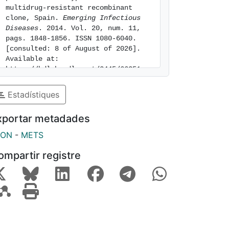
multidrug-resistant recombinant 
clone, Spain. 
Emerging Infectious 
Diseases
. 2014. Vol. 20, num. 11, 
pags. 1848-1856. ISSN 1080-6040. 
[consulted: 8 of August of 2026]. 
Available at: 
https://hdl.handle.net/2445/66251
Estadístiques
xportar metadades
SON
-
METS
ompartir registre