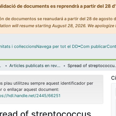
alidació de documents es reprendrà a partir del 28 d
ción de documentos se reanudará a partir del 28 de agosto 
ation will resume starting August 28, 2026. We apologize 
tats i col·leccions
Navega per tot el DD
Com publicar
Cont
Experimental
Articles publicats en revistes (Patologia i Terapèutica Experimental)
Spread of streptococcus pneumoniae serotype
Ci
us plau utilitzeu sempre aquest identificador per
ar o enllaçar aquest document:
ps://hdl.handle.net/2445/66251
read of streptococcus