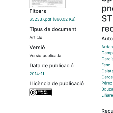
pn
Fitxers
ST
652337.pdf
(860.02 KB)
re
Tipus de document
Article
Auto
Ardan
Versió
Campa
Versió publicada
Garcí
Fenoll
Data de publicació
Calat
2014-11
Cerce
Pérez 
Llicència de publicació
Bouza
Liñar
Recu