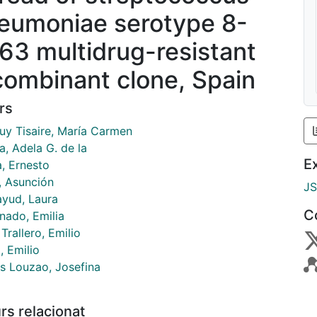
eumoniae serotype 8-
63 multidrug-resistant
combinant clone, Spain
rs
uy Tisaire, María Carmen
, Adela G. de la
E
a, Ernesto
, Asunción
J
ayud, Laura
C
nado, Emilia
Trallero, Emilio
, Emilio
es Louzao, Josefina
rs relacionat