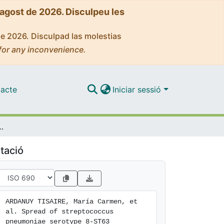
'agost de 2026. Disculpeu les
de 2026. Disculpad las molestias
for any inconvenience.
acte
Iniciar sessió
 8-ST63 multidrug-resistant recombinant clone, Spain
tació
ARDANUY TISAIRE, María Carmen, et 
al. Spread of streptococcus 
pneumoniae serotype 8-ST63 