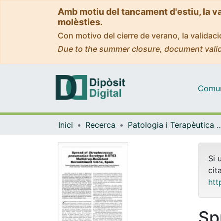
Amb motiu del tancament d'estiu, la v
molèsties.
Con motivo del cierre de verano, la valida
Due to the summer closure, document valid
Comuni
Inici
Recerca
Patologia i Terapèutica 
Si 
cit
htt
Sp