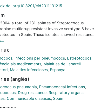
/dx.doi.org/10.3201/eid2011.131215
um
2004, a total of 131 isolates of Streptococcus
oniae multidrug-resistant invasive serotype 8 have
detected in Spain. These isolates showed resistance
thromycin, clindamycin, tetracycline, and
...
loxacin. All isolates were obtained from adult
ries
nts and shared a common genotype (sequence type
; penicillin-binding protein 1a [pbp1a], pbp2b, and
mococs
,
Infeccions per pneumococs
,
Estreptococs
,
 gene profiles; ermB and tetM genes; and a ParC-
tència als medicaments
,
Malalties de l'aparell
hange). Sixty-eight isolates that required a
atori
,
Malalties infeccioses
,
Espanya
floxacin MIC ≥16 μg/mL had additional gyrA gene
ries (anglès)
es. Serotype 8-ST63 pbp2x sequences were
cal with those of antimicrobial drug-susceptible
tococcus pneumonia
,
Pneumococcal Infections
,
ype 8-ST53 isolates. Serotype 8-ST63 pbp2b
tococcus
,
Drug resistance
,
Respiratory organs
nces were identical with those of the multidrug-
ses
,
Communicable diseases
,
Spain
tant Sweden 15A-ST63 clone. Recombination
leccions