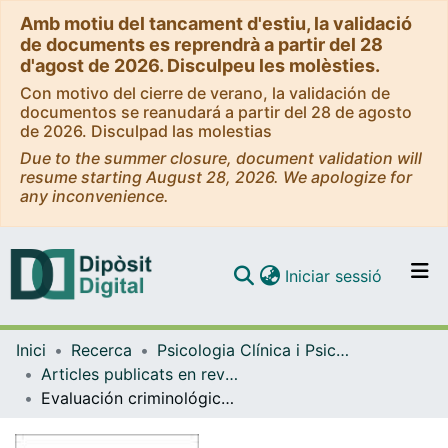
Amb motiu del tancament d'estiu, la validació
de documents es reprendrà a partir del 28
d'agost de 2026. Disculpeu les molèsties.
Con motivo del cierre de verano, la validación de
documentos se reanudará a partir del 28 de agosto
de 2026. Disculpad las molestias
Due to the summer closure, document validation will
resume starting August 28, 2026. We apologize for
any inconvenience.
(current)
Iniciar sessió
Comunitats i col·leccions
Inici
Recerca
Psicologia Clínica i Psicobiologia
Navega per tot el DD
Articles publicats en revistes (Psicologia Clínica i Psicobiologia)
Com publicar
Evaluación criminológica de la justicia juvenil en España
Contacte