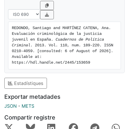
aplicados. Mediante este análisis se explorará el
alcance y las limitaciones de las experiencias
desarrolladas en España en torno a la delincuencia
juvenil.
REDONDO, Santiago and MARTÍNEZ CATENA, Ana. 
Evaluación criminológica de la justicia 
juvenil en España. 
Cuadernos de Política 
Criminal
. 2013. Vol. 110, num. 189-220. ISSN 
0210-4059. [consulted: 6 of August of 2026]. 
Available at: 
https://hdl.handle.net/2445/153659
Estadístiques
Exportar metadades
JSON
-
METS
Compartir registre