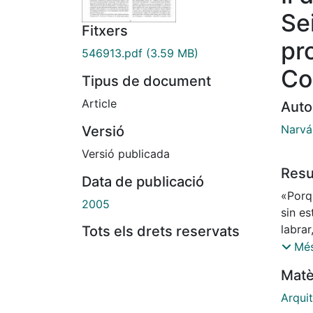
Se
Fitxers
pro
546913.pdf
(3.59 MB)
Co
Tipus de document
Article
Auto
Narvá
Versió
Versió publicada
Res
Data de publicació
«Porqu
2005
sin es
labrar
Tots els drets reservats
tracis
Més
yerro
Matè
alguno
daños,
Arquit
pract