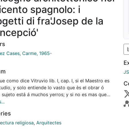
icento spagnolo: i
getti di fra'Josep de la
ncepció'
rs
ez Cases, Carme, 1965-
E
um
J
e como dice Vitruvio lib. I, cap. I, si el Maestro es
C
tudio, y solo entiende lo vasto que ès el obrar ó
, sujeto está á muchos yerros; y si no es mas que
ta, ó que solo entiende lo especulativo, tambien hará
...
s en sus obras, como la experiencia nos lo enseña de
ries
s que saben trazar y no executar; y por evitar estos
 es bien el Maestro sepa lo uno y lo otro, y que á lo
ectura religiosa
,
Arquitectes
ico acompañe lo especulativo, y el que tuviere lo uno