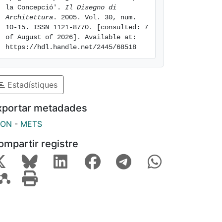
la Concepció'. 
Il Disegno di 
Architettura
. 2005. Vol. 30, num. 
10-15. ISSN 1121-8770. [consulted: 7 
of August of 2026]. Available at: 
https://hdl.handle.net/2445/68518
Estadístiques
xportar metadades
SON
-
METS
ompartir registre