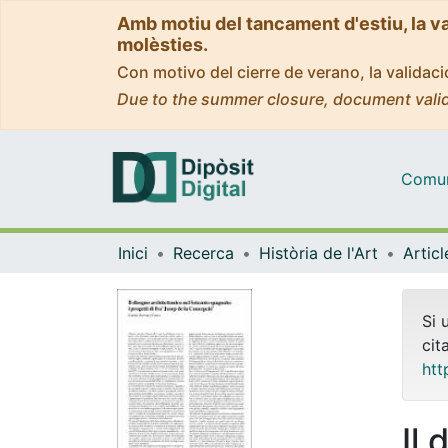
Amb motiu del tancament d'estiu, la v
molèsties.
Con motivo del cierre de verano, la valida
Due to the summer closure, document valid
Comuni
Inici
Recerca
Història de l'Art
Si 
cit
htt
Il 