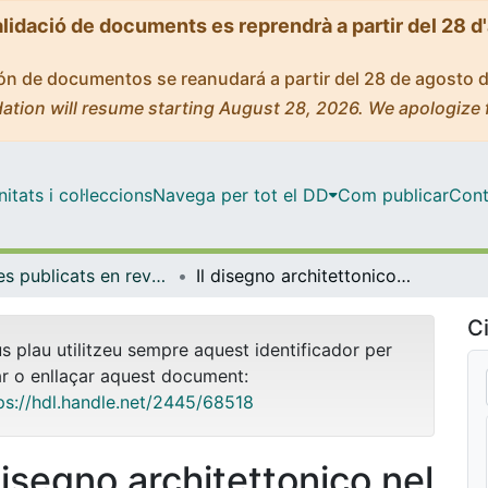
alidació de documents es reprendrà a partir del 28 d
ción de documentos se reanudará a partir del 28 de agosto 
ation will resume starting August 28, 2026. We apologize 
tats i col·leccions
Navega per tot el DD
Com publicar
Cont
Articles publicats en revistes (Història de l'Art)
Il disegno architettonico nel Seicento spagnolo: i progetti di fra'Josep de la Concepció'
Ci
us plau utilitzeu sempre aquest identificador per
ar o enllaçar aquest document:
ps://hdl.handle.net/2445/68518
disegno architettonico nel