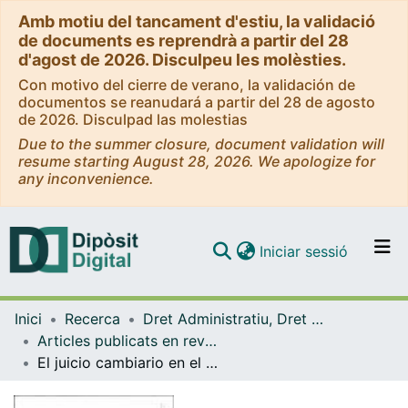
Amb motiu del tancament d'estiu, la validació
de documents es reprendrà a partir del 28
d'agost de 2026. Disculpeu les molèsties.
Con motivo del cierre de verano, la validación de
documentos se reanudará a partir del 28 de agosto
de 2026. Disculpad las molestias
Due to the summer closure, document validation will
resume starting August 28, 2026. We apologize for
any inconvenience.
(current)
Iniciar sessió
Comunitats i col·leccions
Inici
Recerca
Dret Administratiu, Dret Processal i Dret Financer i Tributari
Navega per tot el DD
Articles publicats en revistes (Dret Administratiu, Dret Processal i Dret Financer i Tributari)
Com publicar
El juicio cambiario en el Proyecto de LEC. Análisis comparativo con el Derecho Alemán, naturaleza jurídica y consideraciones en torno a su futura incidencia práctica en el Derecho Español
Contacte