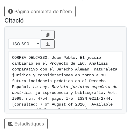
Pàgina completa de l'ítem
Citació
CORREA DELCASSO, Juan Pablo. El juicio 
cambiario en el Proyecto de LEC. Análisis 
comparativo con el Derecho Alemán, naturaleza 
jurídica y consideraciones en torno a su 
futura incidencia práctica en el Derecho 
Español. 
La Ley. Revista jurídica española de 
doctrina
. jurisprudencia y bibliografía. Vol.  
1999, num. 4754, pags. 1-5. ISSN 0211-2744. 
[consulted: 7 of August of 2026]. Available 
at: https://hdl.handle.net/2445/226547
Estadístiques