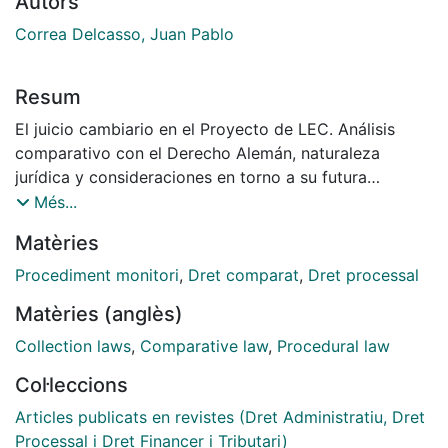
Autors
Correa Delcasso, Juan Pablo
Resum
El juicio cambiario en el Proyecto de LEC. Análisis
comparativo con el Derecho Alemán, naturaleza
jurídica y consideraciones en torno a su futura
incidencia práctica en el Derecho Español
Més...
Matèries
Procediment monitori
,
Dret comparat
,
Dret processal
Matèries (anglès)
Collection laws
,
Comparative law
,
Procedural law
Col·leccions
Articles publicats en revistes (Dret Administratiu, Dret
Processal i Dret Financer i Tributari)