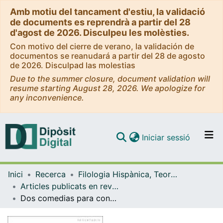
Amb motiu del tancament d'estiu, la validació
de documents es reprendrà a partir del 28
d'agost de 2026. Disculpeu les molèsties.
Con motivo del cierre de verano, la validación de
documentos se reanudará a partir del 28 de agosto
de 2026. Disculpad las molestias
Due to the summer closure, document validation will
resume starting August 28, 2026. We apologize for
any inconvenience.
(current)
Iniciar sessió
Comunitats i col·leccions
Inici
Recerca
Filologia Hispànica, Teoria de la Literatura i Comunicació
Navega per tot el DD
Articles publicats en revistes (Filologia Hispànica, Teoria de la Literatura i Comunicació)
Com publicar
Dos comedias para condesa enamorada
Contacte