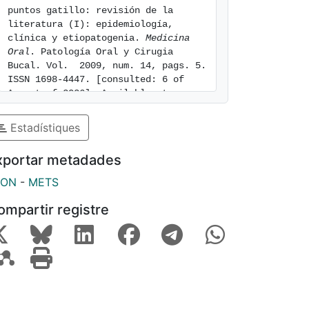
puntos gatillo: revisión de la 
literatura (I): epidemiología, 
clínica y etiopatogenia. 
Medicina 
Oral
. Patología Oral y Cirugia 
Bucal. Vol.  2009, num. 14, pags. 5. 
ISSN 1698-4447. [consulted: 6 of 
August of 2026]. Available at: 
https://hdl.handle.net/2445/145948
Estadístiques
xportar metadades
SON
-
METS
ompartir registre