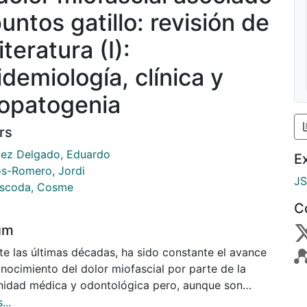
untos gatillo: revisión de
literatura (I):
idemiología, clínica y
iopatogenia
rs
ez Delgado, Eduardo
E
s-Romero, Jordi
J
scoda, Cosme
C
um
te las últimas décadas, ha sido constante el avance
nocimiento del dolor miofascial por parte de la
idad médica y odontológica pero, aunque son
osos los aspectos aclarados en cuanto a su
...