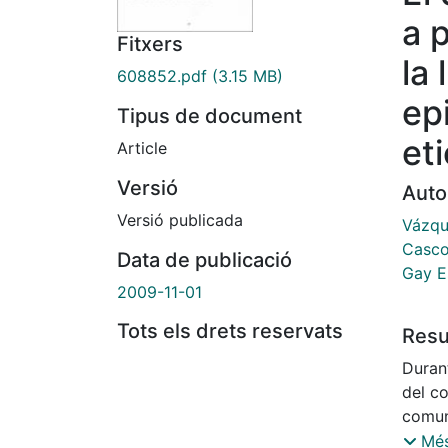
a p
Fitxers
la 
608852.pdf
(3.15 MB)
ep
Tipus de document
et
Article
Versió
Auto
Versió publicada
Vázqu
Casco
Data de publicació
Gay E
2009-11-01
Tots els drets reservats
Res
Duran
del co
comun
numer
Més