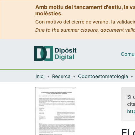
Amb motiu del tancament d'estiu, la v
molèsties.
Con motivo del cierre de verano, la valida
Due to the summer closure, document valid
Comuni
Inici
Recerca
Odontoestomatologia
Si 
cit
htt
El