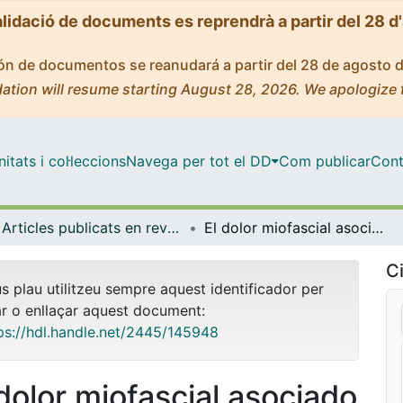
alidació de documents es reprendrà a partir del 28 d
ción de documentos se reanudará a partir del 28 de agosto 
ation will resume starting August 28, 2026. We apologize 
tats i col·leccions
Navega per tot el DD
Com publicar
Cont
Articles publicats en revistes (Odontoestomatologia)
El dolor miofascial asociado a puntos gatillo: revisión de la literatura (I): epidemiología, clínica y etiopatogenia
Ci
us plau utilitzeu sempre aquest identificador per
ar o enllaçar aquest document:
ps://hdl.handle.net/2445/145948
 dolor miofascial asociado