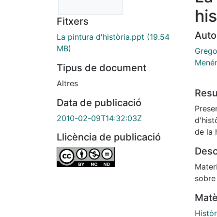
his
Fitxers
Auto
La pintura d'història.ppt
(19.54
MB)
Gregor
Menén
Tipus de document
Altres
Res
Data de publicació
Presen
2010-02-09T14:32:03Z
d'hist
de la 
Llicència de publicació
Desc
Materi
sobre
Matè
Històr