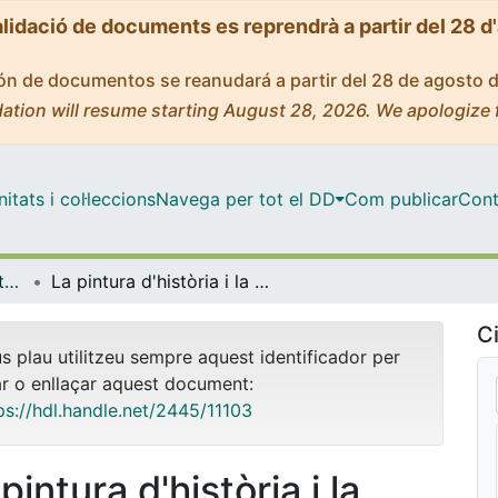
alidació de documents es reprendrà a partir del 28 d
ción de documentos se reanudará a partir del 28 de agosto 
ation will resume starting August 28, 2026. We apologize 
tats i col·leccions
Navega per tot el DD
Com publicar
Cont
OMADO (Objectes i MAterials DOcents)
La pintura d'història i la història
Ci
us plau utilitzeu sempre aquest identificador per
ar o enllaçar aquest document:
ps://hdl.handle.net/2445/11103
pintura d'història i la