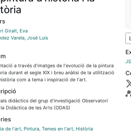
tòria
rs
i Giralt, Eva
dez Varela, José Luis
E
um
J
tació a través d'imatges de l'evolució de la pintura
òria durant el segle XIX i breu anàlisi de la utilització
C
història com a tema i inspiració de l'art.
ripció
als didàctics del grup d'investigació Observatori
 la Didàctica de les Arts (ODAS)
ries
ia de l'art
,
Pintura
,
Temes en l'art
,
Història