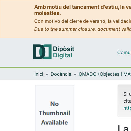
Amb motiu del tancament d'estiu, la v
molèsties.
Con motivo del cierre de verano, la valida
Due to the summer closure, document valid
Comuni
Inici
Docència
Si 
cit
htt
La 