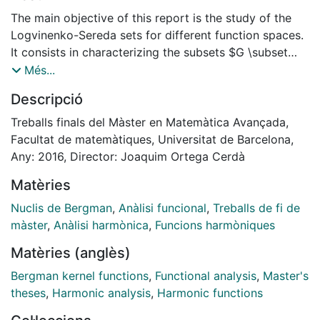
The main objective of this report is the study of the
Logvinenko-Sereda sets for different function spaces.
It consists in characterizing the subsets $G \subset
\Omega$ such that there is a constant $C>$ 0 where
Més...
$\|f\|^2\leq C\int_{g}|f|^{2} dm$. Following to the
Descripció
proof that appears in the book of V. Havin and B.
Jöricke we have obtained the Logvinenko-Sereda
Treballs finals del Màster en Matemàtica Avançada,
theorem for the Paley-Wiener space. Moreover, for the
Facultat de matemàtiques, Universitat de Barcelona,
same function space we have found another argument
Any: 2016, Director: Joaquim Ortega Cerdà
based on the proof of Daniel H. Luecking for the
Matèries
Bergman space in the ball $B=\{x\in\mathbb{R}^{n}:|x|
<1\}$. In this case, we have taken the same structure
Nuclis de Bergman
,
Anàlisi funcional
,
Treballs de fi de
of the proof with the translations group and euclidean
màster
,
Anàlisi harmònica
,
Funcions harmòniques
balls instead of the automorphism group and
Matèries (anglès)
hyperbolic balls. Next, considering the same idea as
for the Paley-Wiener space we have achieved the
Bergman kernel functions
,
Functional analysis
,
Master's
Logvinenko-Sereda theorem for the Classic Fock
theses
,
Harmonic analysis
,
Harmonic functions
space. Finally, we have finished with the analogous