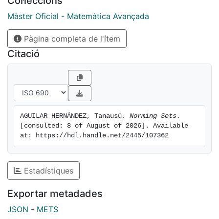
Col·leccions
result for the space of polynomials in the torus.
Màster Oficial - Matemàtica Avançada
Pàgina completa de l'ítem
Citació
AGUILAR HERNÁNDEZ, Tanausú. 
Norming Sets.
[consulted: 8 of August of 2026]. Available 
at: https://hdl.handle.net/2445/107362
Estadístiques
Exportar metadades
JSON
-
METS