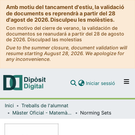
Amb motiu del tancament d'estiu, la validació
de documents es reprendrà a partir del 28
d'agost de 2026. Disculpeu les molèsties.
Con motivo del cierre de verano, la validación de
documentos se reanudará a partir del 28 de agosto
de 2026. Disculpad las molestias
Due to the summer closure, document validation will
resume starting August 28, 2026. We apologize for
any inconvenience.
(current)
Iniciar sessió
Comunitats i col·leccions
Inici
Treballs de l'alumnat
Navega per tot el DD
Màster Oficial - Matemàtica Avançada
Norming Sets
Com publicar
Contacte