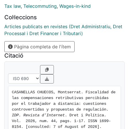
deficiencias de la regulación actual, se revisan los
Tax law
,
Telecommuting
,
Wages-in-kind
criterios administrativos y jurisprudenciales más
Col·leccions
relevantes y se proponen mejoras normativas
orientadas a dotar de mayor certeza y equidad a la
Articles publicats en revistes (Dret Administratiu, Dret
fiscalidad de dichas compensaciones.
Processal i Dret Financer i Tributari)
Pàgina completa de l'ítem
Citació
CASANELLAS CHUECOS, Montserrat. Fiscalidad de 
las compensaciones retributivas percibidas 
por el trabajador a distancia: cuestiones 
controvertidas y propuestas de regulación. 
IDP. Revista d'Internet
. Dret i Política. 
Vol.  2026, num. 44, pags. 1-17. ISSN 1699-
8154. [consulted: 7 of August of 2026]. 