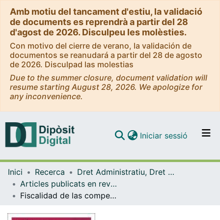
Amb motiu del tancament d'estiu, la validació
de documents es reprendrà a partir del 28
d'agost de 2026. Disculpeu les molèsties.
Con motivo del cierre de verano, la validación de
documentos se reanudará a partir del 28 de agosto
de 2026. Disculpad las molestias
Due to the summer closure, document validation will
resume starting August 28, 2026. We apologize for
any inconvenience.
(current)
Iniciar sessió
Comunitats i col·leccions
Inici
Recerca
Dret Administratiu, Dret Processal i Dret Financer i Tributari
Navega per tot el DD
Articles publicats en revistes (Dret Administratiu, Dret Processal i Dret Financer i Tributari)
Com publicar
Fiscalidad de las compensaciones retributivas percibidas por el trabajador a distancia: cuestiones controvertidas y propuestas de regulación
Contacte