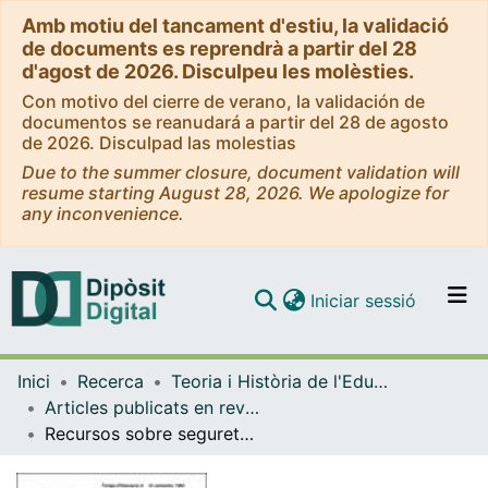
Amb motiu del tancament d'estiu, la validació
de documents es reprendrà a partir del 28
d'agost de 2026. Disculpeu les molèsties.
Con motivo del cierre de verano, la validación de
documentos se reanudará a partir del 28 de agosto
de 2026. Disculpad las molestias
Due to the summer closure, document validation will
resume starting August 28, 2026. We apologize for
any inconvenience.
(current)
Iniciar sessió
Comunitats i col·leccions
Inici
Recerca
Teoria i Història de l'Educació
Navega per tot el DD
Articles publicats en revistes (Teoria i Història de l'Educació)
Com publicar
Recursos sobre seguretat i prevenció d'accidents
Contacte