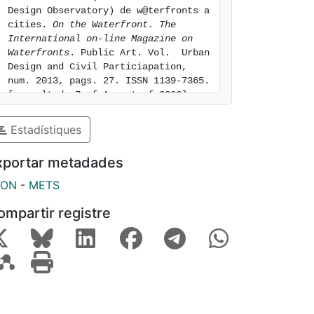
Design Observatory) de w@terfronts a 
cities. 
On the Waterfront. The 
International on-line Magazine on 
Waterfronts
. Public Art. Vol.  Urban 
Design and Civil Particiapation, 
num. 2013, pags. 27. ISSN 1139-7365. 
[consulted: 7 of August of 2026]. 
Available at: 
https://hdl.handle.net/2445/110191
Estadístiques
xportar metadades
SON
-
METS
ompartir registre