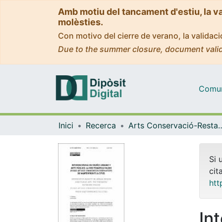
Amb motiu del tancament d'estiu, la v
molèsties.
Con motivo del cierre de verano, la valida
Due to the summer closure, document valid
Comuni
Inici
Recerca
Arts Conservació-
Si 
cit
htt
In