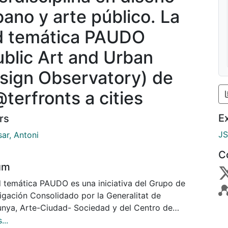
bano y arte público. La
d temática PAUDO
ublic Art and Urban
sign Observatory) de
terfronts a cities
E
rs
J
ar, Antoni
C
um
d temática PAUDO es una iniciativa del Grupo de
tigación Consolidado por la Generalitat de
unya, Arte-Ciudad- Sociedad y del Centro de
igación Polis de la Universitat de Barcelona que
...