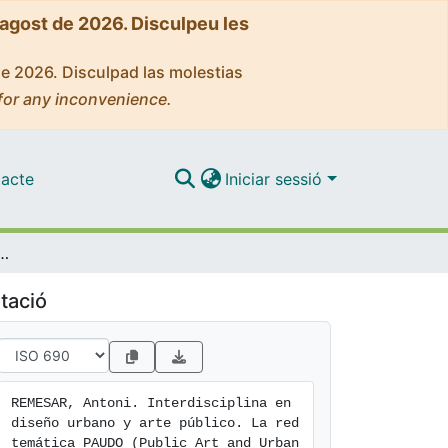
'agost de 2026. Disculpeu les
de 2026. Disculpad las molestias
for any inconvenience.
acte
Iniciar sessió
úblico. La red temática PAUDO (Public Art and Urban Design Observatory) de w@terfronts a cities
tació
REMESAR, Antoni. Interdisciplina en 
diseño urbano y arte público. La red 
temática PAUDO (Public Art and Urban 