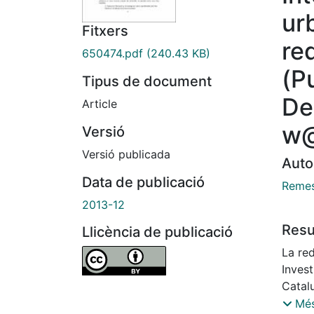
ur
Fitxers
re
650474.pdf
(240.43 KB)
(P
Tipus de document
De
Article
w@
Versió
Versió publicada
Auto
Data de publicació
Remes
2013-12
Res
Llicència de publicació
La re
Inves
Catal
Invest
Més