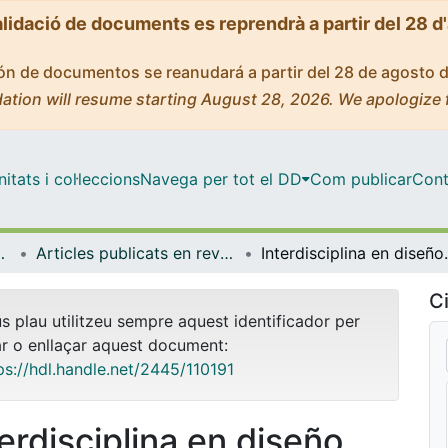
alidació de documents es reprendrà a partir del 28 d
ción de documentos se reanudará a partir del 28 de agosto 
ation will resume starting August 28, 2026. We apologize 
tats i col·leccions
Navega per tot el DD
Com publicar
Cont
Restauració
Articles publicats en revistes (Arts Conservació-Restauració)
Interdisciplina en diseño urbano y arte p
Ci
us plau utilitzeu sempre aquest identificador per
ar o enllaçar aquest document:
ps://hdl.handle.net/2445/110191
terdisciplina en diseño