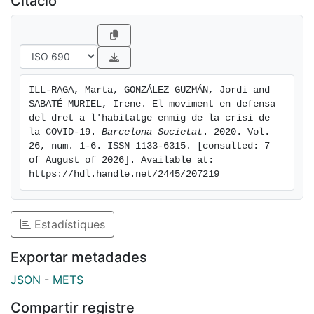
Citació
propietaris. Davant d’aquesta conjuntura, milers de
llars es veuen abocades a l’impagament de les rendes
de lloguer, i la vaga de lloguers esdevé l’única forma
de donar un suport col·lectiu a un problema
generalitzat.
ILL-RAGA, Marta, GONZÁLEZ GUZMÁN, Jordi and 
SABATÉ MURIEL, Irene. El moviment en defensa 
del dret a l'habitatge enmig de la crisi de 
la COVID-19. 
Barcelona Societat
. 2020. Vol. 
26, num. 1-6. ISSN 1133-6315. [consulted: 7 
of August of 2026]. Available at: 
https://hdl.handle.net/2445/207219
Estadístiques
Exportar metadades
JSON
-
METS
Compartir registre