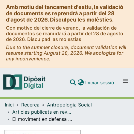
Amb motiu del tancament d'estiu, la validació
de documents es reprendrà a partir del 28
d'agost de 2026. Disculpeu les molèsties.
Con motivo del cierre de verano, la validación de
documentos se reanudará a partir del 28 de agosto
de 2026. Disculpad las molestias
Due to the summer closure, document validation will
resume starting August 28, 2026. We apologize for
any inconvenience.
(current)
Iniciar sessió
Comunitats i col·leccions
Inici
Recerca
Antropologia Social
Navega per tot el DD
Articles publicats en revistes (Antropologia Social)
Com publicar
El moviment en defensa del dret a l'habitatge enmig de la crisi de la COVID-19
Contacte