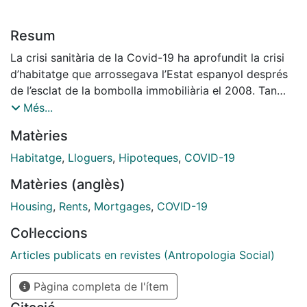
Resum
La crisi sanitària de la Covid-19 ha aprofundit la crisi
d’habitatge que arrossegava l’Estat espanyol després
de l’esclat de la bombolla immobiliària el 2008. Tan
aviat com les mesures de confinament esdevenien
Més...
inevitables, la situació econòmica de milers de famílies
Matèries
començava a trontollar. Els acomiadaments i la pèrdua
general d’ingressos contrastaven amb la immobilitat
Habitatge
,
Lloguers
,
Hipoteques
,
COVID-19
de les despeses, amb l’habitatge com a principal
Matèries (anglès)
partida pressupostària de qualsevol economia familiar.
El moviment en defensa del dret a l’habitatge
Housing
,
Rents
,
Mortgages
,
COVID-19
s’organitza de manera immediata arreu de l’Estat i
Col·leccions
proposa la suspensió dels lloguers i de les hipoteques
durant els mesos de confinament per a les famílies
Articles publicats en revistes (Antropologia Social)
afectades pel coronavirus. Però la resposta del Govern
Pàgina completa de l'ítem
espanyol es mostra completament insuficient, ja que
blinda els interessos i el poder de decisió dels grans