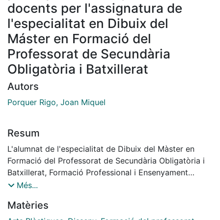
docents per l'assignatura de
l'especialitat en Dibuix del
Máster en Formació del
Professorat de Secundària
Obligatòria i Batxillerat
Autors
Porquer Rigo, Joan Miquel
Resum
L'alumnat de l'especialitat de Dibuix del Màster en
Formació del Professorat de Secundària Obligatòria i
Batxillerat, Formació Professional i Ensenyament
d'Idiomes de la Universitat de Barcelona troba sovint
Més...
l'adscripció de les seves pràctiques acadèmiques en el
Matèries
context d'Escoles d'Art i de Cicles Formatius d'Arts
Plàstiques i Disseny. El seu perfil d'accés al Màster