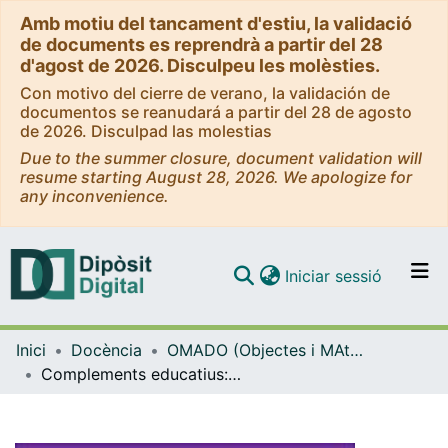
Amb motiu del tancament d'estiu, la validació
de documents es reprendrà a partir del 28
d'agost de 2026. Disculpeu les molèsties.
Con motivo del cierre de verano, la validación de
documentos se reanudará a partir del 28 de agosto
de 2026. Disculpad las molestias
Due to the summer closure, document validation will
resume starting August 28, 2026. We apologize for
any inconvenience.
(current)
Iniciar sessió
Comunitats i col·leccions
Inici
Docència
OMADO (Objectes i MAterials DOcents)
Navega per tot el DD
Complements educatius: formació postobligatòria d'arts plàstiques i disseny. Materials docents per l'assignatura de l'especialitat en Dibuix del Máster en Formació del Professorat de Secundària Obligatòria i Batxillerat
Com publicar
Contacte