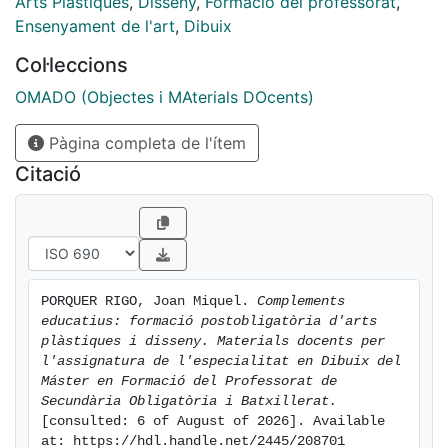
Arts Plàstiques
,
Disseny
,
Formació del professorat
,
també permet, generalment, que imparteixin docència
Ensenyament de l'art
,
Dibuix
en aquest tipus de formació postobligatòria, en un
Col·leccions
context de canvi legislatiu i amb dinàmiques
diferenciades respecte a l'ESO. En aquest context, en
OMADO (Objectes i MAterials DOcents)
el curs 2023-2024 es planteja una reformulació de
Pàgina completa de l'ítem
l'assignatura "Complements Educatius: Imatge,
Disseny, Volum" per explorar coneixements i destreses
Citació
vinculades a aquest nivell educatiu. L'entrada al
Dipòsit Digital presenta les presentacions visuals amb
els continguts d'aquesta reformulació i les activitats
didàctiques de programació que s'hi proposen, amb
les corresponents graelles d'exemple.
PORQUER RIGO, Joan Miquel. 
Complements 
educatius: formació postobligatòria d'arts 
plàstiques i disseny. Materials docents per 
l'assignatura de l'especialitat en Dibuix del 
Máster en Formació del Professorat de 
Secundària Obligatòria i Batxillerat.
[consulted: 6 of August of 2026]. Available 
at: https://hdl.handle.net/2445/208701