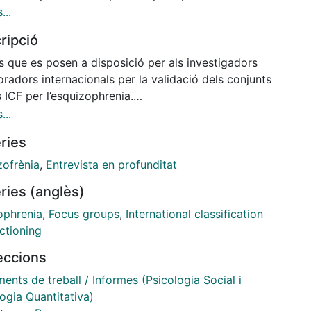
ivo del video y algunas consideraciones generales
...
ealizar grupos focales. En la segunda parte del
ripció
se explica en detalle el trabajo preparatorio, el
dimiento y cómo transcribir el audio. En resumen, el
s que es posen a disposició per als investigadors
vo del video es proporcionar una guía para llevar a
radors internacionals per la validació dels conjunts
la recogida de datos usando grupos focales con el
 ICF per l’esquizophrenia.
 validar los conjuntos básicos de la CIF para la
n off: Laura Maldonado / Montatge i so: Laura
...
ofrenia desde la perspectiva del paciente y del
onado
ries
r.
zofrènia
,
Entrevista en profunditat
ries (anglès)
ophrenia
,
Focus groups
,
International classification
ctioning
leccions
nts de treball / Informes (Psicologia Social i
ogia Quantitativa)