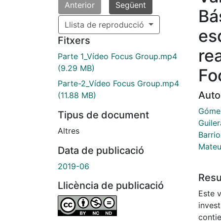
Anterior
Següent
Bá
Llista de reproducció
es
Fitxers
re
Parte 1_Vídeo Focus Group.mp4
(9.29 MB)
Fo
Parte-2_Vídeo Focus Group.mp4
Auto
(11.88 MB)
Gómez
Tipus de document
Guiler
Altres
Barrio
Mateu
Data de publicació
2019-06
Res
Llicència de publicació
Este 
invest
contie