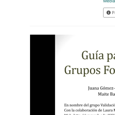
Media
Pà