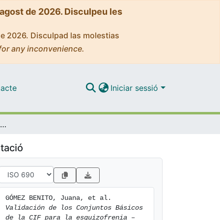
'agost de 2026. Disculpeu les
de 2026. Disculpad las molestias
for any inconvenience.
acte
Iniciar sessió
Validación de los Conjuntos Básicos de la CIF para la esquizofrenia – Guía para la realización de Grupos Focales
tació
GÓMEZ BENITO, Juana, et al. 
Validación de los Conjuntos Básicos 
de la CIF para la esquizofrenia – 