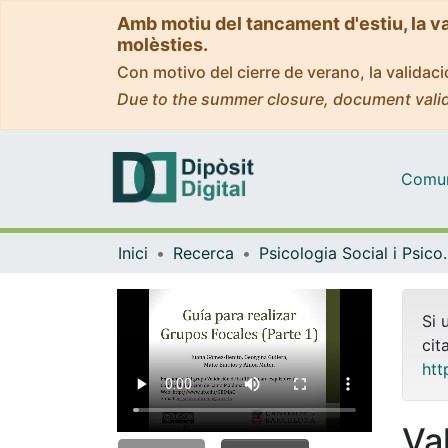
Amb motiu del tancament d'estiu, la v
molèsties.
Con motivo del cierre de verano, la valida
Due to the summer closure, document valid
Comuni
Inici
Recerca
Psicologia Socia
Si 
cit
htt
Va