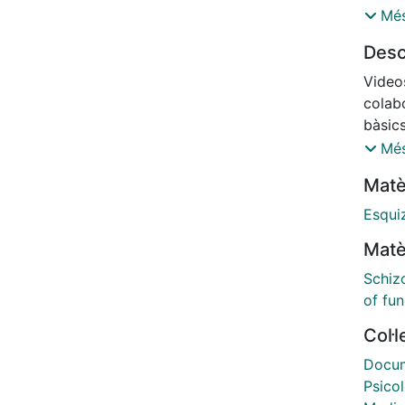
objet
Més
para r
Desc
video 
proce
Video
objeti
colabo
cabo 
bàsics
fin de
Veu e
Més
esquiz
Mald
Matè
familia
Esqui
Matè
Schiz
of fun
Col·
Docume
Psicol