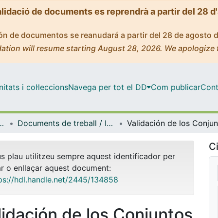
alidació de documents es reprendrà a partir del 28 d
ción de documentos se reanudará a partir del 28 de agosto 
ation will resume starting August 28, 2026. We apologize 
tats i col·leccions
Navega per tot el DD
Com publicar
Cont
l i Psicologia Quantitativa
Documents de treball / Informes (Psicologia Social i Psicologia Quantitativa)
Ci
us plau utilitzeu sempre aquest identificador per
ar o enllaçar aquest document:
ps://hdl.handle.net/2445/134858
lidación de los Conjuntos