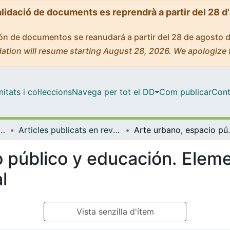
alidació de documents es reprendrà a partir del 28 d
ción de documentos se reanudará a partir del 28 de agosto 
ation will resume starting August 28, 2026. We apologize 
tats i col·leccions
Navega per tot el DD
Com publicar
Cont
i Història de l'Educació
Articles publicats en revistes (Teoria i Història de l'Educació)
Arte urbano, espacio púb
 público y educación. Eleme
l
Vista senzilla d'ítem