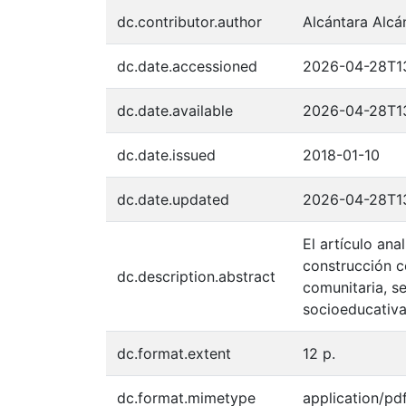
dc.contributor.author
Alcántara Alcá
dc.date.accessioned
2026-04-28T1
dc.date.available
2026-04-28T1
dc.date.issued
2018-01-10
dc.date.updated
2026-04-28T1
El artículo ana
construcción co
dc.description.abstract
comunitaria, se
socioeducativa
dc.format.extent
12 p.
dc.format.mimetype
application/pd