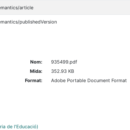
emantics/article
emantics/publishedVersion
Nom:
935499.pdf
Mida:
352.93 KB
Format:
Adobe Portable Document Format
òria de l'Educació)