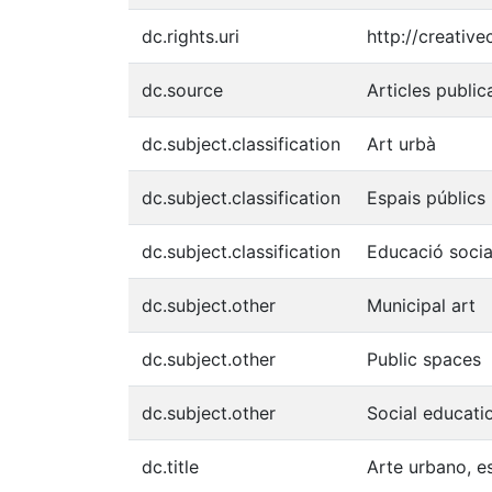
dc.rights.uri
http://creativ
dc.source
Articles public
dc.subject.classification
Art urbà
dc.subject.classification
Espais públics
dc.subject.classification
Educació socia
dc.subject.other
Municipal art
dc.subject.other
Public spaces
dc.subject.other
Social educati
dc.title
Arte urbano, e