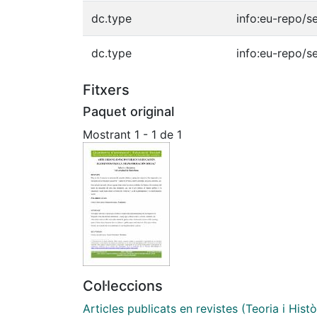
dc.type
info:eu-repo/s
dc.type
info:eu-repo/s
Fitxers
Paquet original
Mostrant
1 - 1 de 1
Col·leccions
Articles publicats en revistes (Teoria i Hist