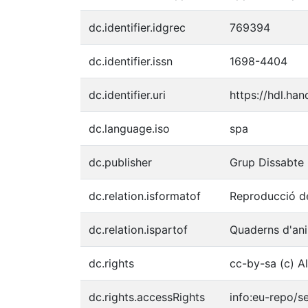
dc.identifier.idgrec
769394
dc.identifier.issn
1698-4404
dc.identifier.uri
https://hdl.ha
dc.language.iso
spa
dc.publisher
Grup Dissabte 
dc.relation.isformatof
Reproducció de
dc.relation.ispartof
Quaderns d'ani
dc.rights
cc-by-sa (c) A
dc.rights.accessRights
info:eu-repo/