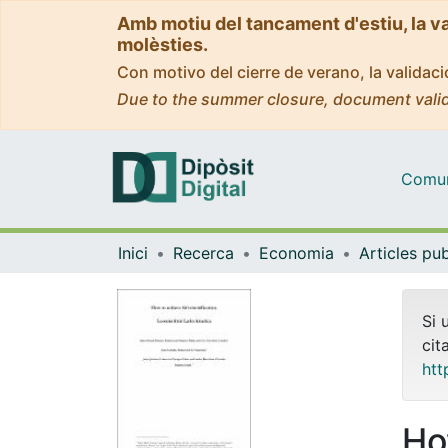
Amb motiu del tancament d'estiu, la v
molèsties.
Con motivo del cierre de verano, la valida
Due to the summer closure, document valid
Comuni
Inici
Recerca
Economia
Si 
cit
htt
Ho