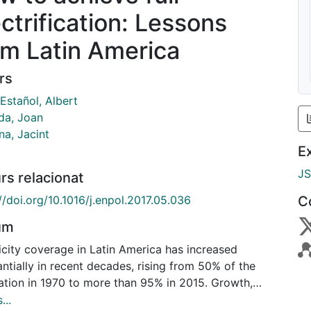
ectrification: Lessons
om Latin America
rs
Estañol, Albert
da, Joan
na, Jacint
E
J
rs relacionat
//doi.org/10.1016/j.enpol.2017.05.036
C
um
icity coverage in Latin America has increased
ntially in recent decades, rising from 50% of the
ation in 1970 to more than 95% in 2015. Growth,
er, slowed in the 1990s as many countries
...