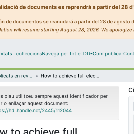
alidació de documents es reprendrà a partir del 28 d
ción de documentos se reanudará a partir del 28 de agosto 
ation will resume starting August 28, 2026. We apologize 
tats i col·leccions
Navega per tot el DD
Com publicar
Cont
Articles publicats en revistes (Economia)
How to achieve full electrification: Lessons from Latin America
Ci
us plau utilitzeu sempre aquest identificador per
ar o enllaçar aquest document:
ps://hdl.handle.net/2445/112044
w to achieve full