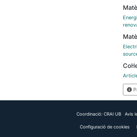
experi
Matè
furthe
rural 
Energi
was n
renov
decad
Matè
access
this p
Elect
Ameri
sourc
combin
Col·
achiev
remain
Articl
achiev
Pà
Coordinació:
CRAI UB
Avís l
Configuració de cookies