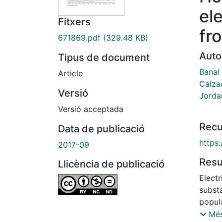
el
Fitxers
fr
671869.pdf
(329.48 KB)
Auto
Tipus de document
Banal 
Article
Calza
Versió
Jorda
Versió acceptada
Recu
Data de publicació
https:
2017-09
Res
Llicència de publicació
Electr
substa
popul
howev
Més