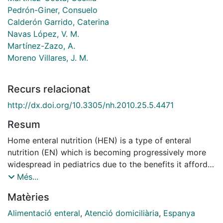
Pedrón-Giner, Consuelo
Calderón Garrido, Caterina
Navas López, V. M.
Martínez-Zazo, A.
Moreno Villares, J. M.
Recurs relacionat
http://dx.doi.org/10.3305/nh.2010.25.5.4471
Resum
Home enteral nutrition (HEN) is a type of enteral
nutrition (EN) which is becoming progressively more
widespread in pediatrics due to the benefits it affords
to patients, their families and to reducing hospital
Més...
costs. However, the true extent of its use is unknown
Matèries
in Spain as the data-base set up for this purpose is
still underused (Registro de Nutrición Enteral
Alimentació enteral
,
Atenció domiciliària
,
Espanya