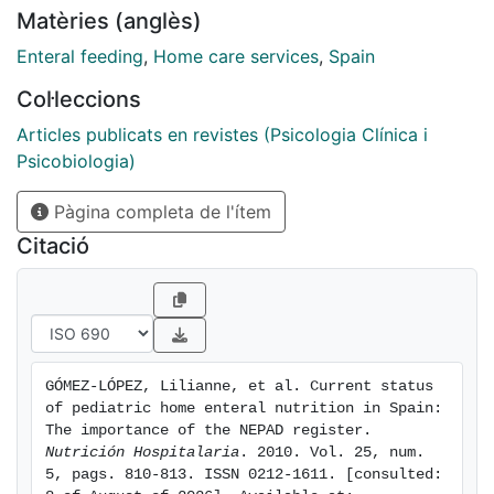
Pediátrica Ambulatoria y Domiciliaria -NEPAD-). More
Matèries (anglès)
thorough registration of patients in the NEPAD online
register will provide information about the
Enteral feeding
,
Home care services
,
Spain
characteristics of HEN in Spain: prevalence, diagnosis,
Col·leccions
the population sector being administered HEN,
complications and developments. Likewise, forecast
Articles publicats en revistes (Psicologia Clínica i
and planning of the necessary resources could be
Psicobiologia)
made while those in use could be analysed.
Pàgina completa de l'ítem
Citació
GÓMEZ-LÓPEZ, Lilianne, et al. Current status 
of pediatric home enteral nutrition in Spain: 
The importance of the NEPAD register. 
Nutrición Hospitalaria
. 2010. Vol. 25, num. 
5, pags. 810-813. ISSN 0212-1611. [consulted: 