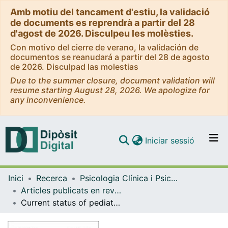
Amb motiu del tancament d'estiu, la validació
de documents es reprendrà a partir del 28
d'agost de 2026. Disculpeu les molèsties.
Con motivo del cierre de verano, la validación de
documentos se reanudará a partir del 28 de agosto
de 2026. Disculpad las molestias
Due to the summer closure, document validation will
resume starting August 28, 2026. We apologize for
any inconvenience.
(current)
Iniciar sessió
Comunitats i col·leccions
Inici
Recerca
Psicologia Clínica i Psicobiologia
Navega per tot el DD
Articles publicats en revistes (Psicologia Clínica i Psicobiologia)
Com publicar
Current status of pediatric home enteral nutrition in Spain: The importance of the NEPAD register
Contacte