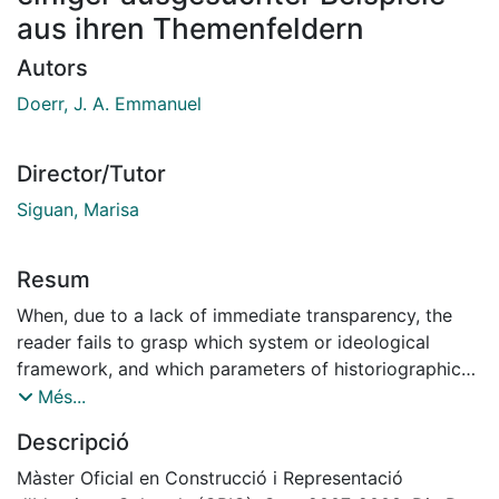
aus ihren Themenfeldern
Autors
Doerr, J. A. Emmanuel
Director/Tutor
Siguan, Marisa
Resum
When, due to a lack of immediate transparency, the
reader fails to grasp which system or ideological
framework, and which parameters of historiographic
legitimacy support the representations of literary
Més...
history, he will find it difficult to discern whether those
Descripció
narratives are based on bona fide interpretations or
rather on merely unverified appearances or the more
Màster Oficial en Construcció i Representació