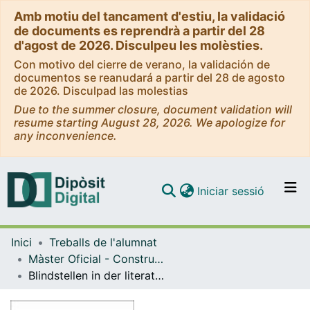
Amb motiu del tancament d'estiu, la validació
de documents es reprendrà a partir del 28
d'agost de 2026. Disculpeu les molèsties.
Con motivo del cierre de verano, la validación de
documentos se reanudará a partir del 28 de agosto
de 2026. Disculpad las molestias
Due to the summer closure, document validation will
resume starting August 28, 2026. We apologize for
any inconvenience.
(current)
Iniciar sessió
Comunitats i col·leccions
Inici
Treballs de l'alumnat
Navega per tot el DD
Màster Oficial - Construcció i Representació d'Identitats Culturals (CRIC)
Com publicar
Blindstellen in der literaturwissenschaftlichen Aufarbeitung und Darstellung der Literatur des deutschen Exils 1933-1945, untersucht anhand einiger ausgesuchter Beispiele aus ihren Themenfeldern
Contacte