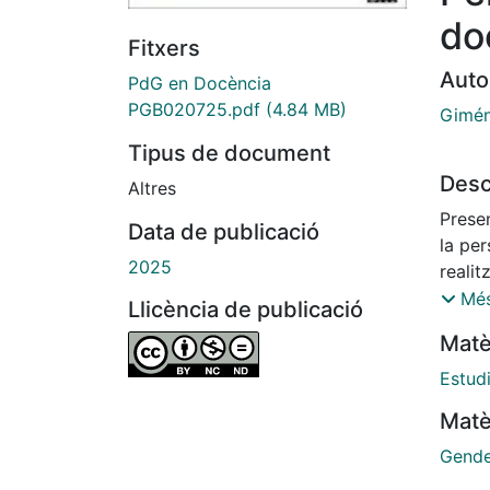
do
Fitxers
Auto
PdG en Docència
PGB020725.pdf
(4.84 MB)
Gimén
Tipus de document
Desc
Altres
Presen
Data de publicació
la per
2025
realit
d'Info
Més
Llicència de publicació
Matè
Estud
Matè
Gende