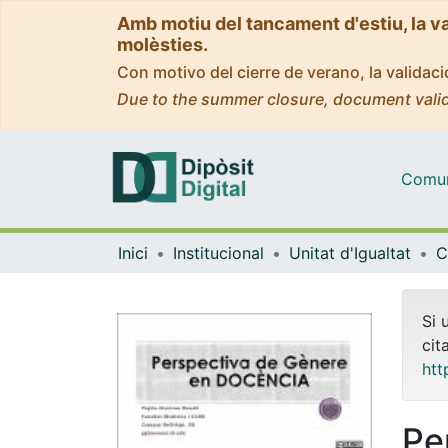
Amb motiu del tancament d'estiu, la v
molèsties.
Con motivo del cierre de verano, la valida
Due to the summer closure, document valid
Comuni
Inici
Institucional
Unitat d'Igualtat
C
Si 
cit
htt
Pe