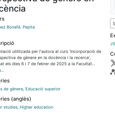
cència
rs
ez Bonafé, Pepita
E
ripció
J
tació utilitzada per l'autora al curs 'Incorporació de
C
spectiva de gènere en la docència i la recerca',
zat els dies 6 i 7 de febrer de 2025 a la Facultat
rmació i Mitjans Audiovisuals (UB).
...
ries
is de gènere
,
Educació superior
ries (anglès)
r studies
,
Higher education