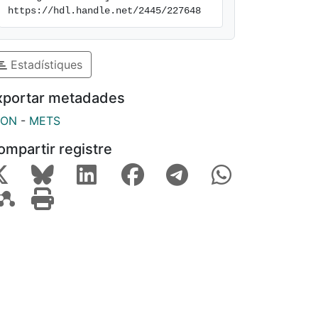
https://hdl.handle.net/2445/227648
Estadístiques
xportar metadades
SON
-
METS
ompartir registre