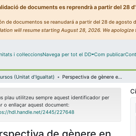
alidació de documents es reprendrà a partir del 28 d
ción de documentos se reanudará a partir del 28 de agosto 
ation will resume starting August 28, 2026. We apologize 
tats i col·leccions
Navega per tot el DD
Com publicar
Cont
ursos (Unitat d'Igualtat)
Perspectiva de gènere en docència
Ci
us plau utilitzeu sempre aquest identificador per
ar o enllaçar aquest document:
ps://hdl.handle.net/2445/227648
rspectiva de gènere en