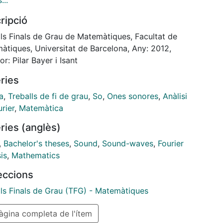
...
l, per tal d’intentar treure’n el màxim de profit. En
ripció
ular, hem intentat d’il·lustrar amb el programa tot allò
m explicat matemàticament, i cap al final s’han fet
lls Finals de Grau de Matemàtiques, Facultat de
tits experiments i s’han obtingut les conclusions
àtiques, Universitat de Barcelona, Any: 2012,
ents.
or: Pilar Bayer i Isant
ries
a
,
Treballs de fi de grau
,
So
,
Ones sonores
,
Anàlisi
rier
,
Matemàtica
ries (anglès)
,
Bachelor's theses
,
Sound
,
Sound-waves
,
Fourier
is
,
Mathematics
leccions
lls Finals de Grau (TFG) - Matemàtiques
gina completa de l'ítem