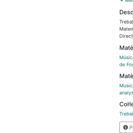
Més
amb el
Desc
partic
que he
Treba
uns pe
Matem
pertin
Direct
Matè
Músic
de Fou
Matè
Music
analys
Col·
Treba
Pà