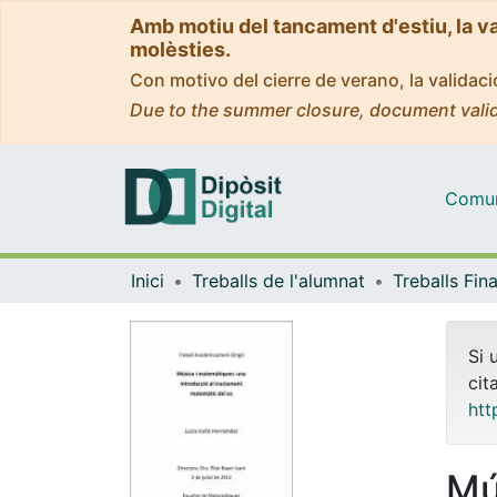
Amb motiu del tancament d'estiu, la v
molèsties.
Con motivo del cierre de verano, la valida
Due to the summer closure, document valid
Comuni
Inici
Treballs de l'alumnat
Si 
cit
htt
Mú