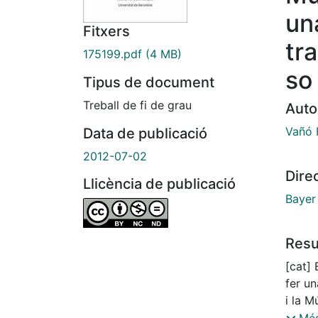
un
Fitxers
tr
175199.pdf
(4 MB)
so
Tipus de document
Treball de fi de grau
Auto
Vañó 
Data de publicació
2012-07-02
Dire
Llicència de publicació
Bayer 
Res
[cat]
fer un
i la M
fet ú