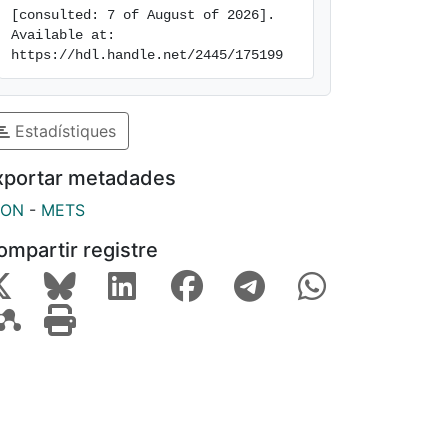
[consulted: 7 of August of 2026]. 
Available at: 
https://hdl.handle.net/2445/175199
Estadístiques
xportar metadades
SON
-
METS
ompartir registre