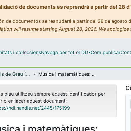
alidació de documents es reprendrà a partir del 28 d
ción de documentos se reanudará a partir del 28 de agosto 
ation will resume starting August 28, 2026. We apologize 
tats i col·leccions
Navega per tot el DD
Com publicar
Cont
Treballs Finals de Grau (TFG) - Matemàtiques
Música i matemàtiques: una introducció al tractament matemàtic del so
Ci
us plau utilitzeu sempre aquest identificador per
ar o enllaçar aquest document:
ps://hdl.handle.net/2445/175199
sica i matemàtiques: