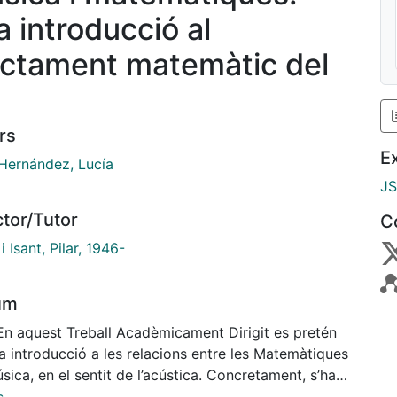
a introducció al
actament matemàtic del
rs
E
Hernández, Lucía
J
ctor/Tutor
C
i Isant, Pilar, 1946-
um
 En aquest Treball Acadèmicament Dirigit es pretén
a introducció a les relacions entre les Matemàtiques
úsica, en el sentit de l’acústica. Concretament, s’ha
s del programa Mathematica 8.0 i s’ha experimentat