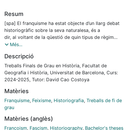
Resum
[spa] El franquisme ha estat objecte d’un llarg debat
historiogràfic sobre la seva naturalesa, és a
dir, al voltant de la qüestió de quin tipus de règim
polític, econòmic i social va ser la
Més...
dictadura franquista. Aquest règim es va iniciar a
Descripció
partir de la victòria del bàndol revoltat a
la Guerra Civil (1936-1939) i finalitzà amb la mort de
Treballs Finals de Grau en Història, Facultat de
Franco l’any 1975.
Geografia i Història, Universitat de Barcelona, Curs:
El plantejament del treball es basa en l’estudi de les
2024-2025, Tutor: David Cao Costoya
principals postures del debat sobre
Matèries
l’essència del règim franquista i la seva relació amb el
feixisme, a partir de la bibliografia
Franquisme
,
Feixisme
,
Historiografia
,
Treballs de fi de
de diferents historiadors, politòlegs i sociòlegs, com
grau
Juan José Linz, Manuel Tuñón de
Matèries (anglès)
Lara, Stanley G. Payne, Roger Griffin i Ismael Saz,
entre altres, tot analitzant diferents
Francoism
,
Fascism
,
Historiography
,
Bachelor's theses