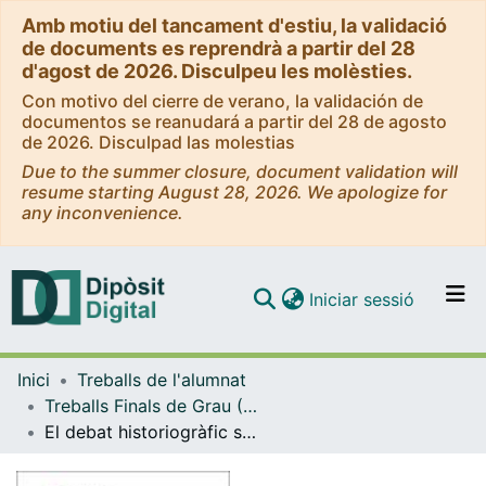
Amb motiu del tancament d'estiu, la validació
de documents es reprendrà a partir del 28
d'agost de 2026. Disculpeu les molèsties.
Con motivo del cierre de verano, la validación de
documentos se reanudará a partir del 28 de agosto
de 2026. Disculpad las molestias
Due to the summer closure, document validation will
resume starting August 28, 2026. We apologize for
any inconvenience.
(current)
Iniciar sessió
Comunitats i col·leccions
Inici
Treballs de l'alumnat
Navega per tot el DD
Treballs Finals de Grau (TFG) - Història
Com publicar
El debat historiogràfic sobre la naturalesa del franquisme
Contacte