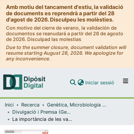
Amb motiu del tancament d'estiu, la validació
de documents es reprendrà a partir del 28
d'agost de 2026. Disculpeu les molèsties.
Con motivo del cierre de verano, la validación de
documentos se reanudará a partir del 28 de agosto
de 2026. Disculpad las molestias
Due to the summer closure, document validation will
resume starting August 28, 2026. We apologize for
any inconvenience.
(current)
Iniciar sessió
Comunitats i col·leccions
Inici
Recerca
Genètica, Microbiologia i Estadística
Navega per tot el DD
Divulgació i Premsa (Genètica, Microbiologia i Estadística)
Com publicar
La importància de les vacunes. Un conflicte entre llibertat individual i protecció social
Contacte