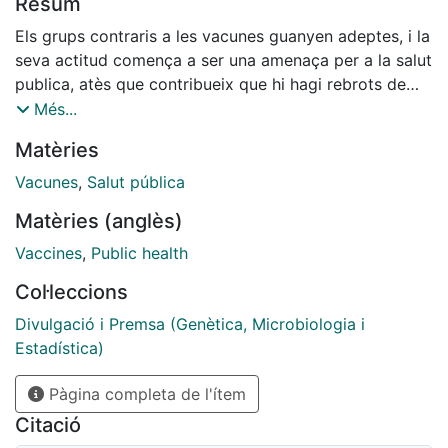
Resum
Els grups contraris a les vacunes guanyen adeptes, i la
seva actitud comença a ser una amenaça per a la salut
publica, atès que contribueix que hi hagi rebrots de
malalties que ja s'havien eradicat a Catalunya.
Més...
Matèries
Vacunes
,
Salut pública
Matèries (anglès)
Vaccines
,
Public health
Col·leccions
Divulgació i Premsa (Genètica, Microbiologia i
Estadística)
Pàgina completa de l'ítem
Citació