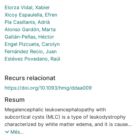
Elorza Vidal, Xabier
Xicoy Espaulella, Efren
Pla Casillanis, Adrià
Alonso Gardón, Marta
Gaitán-Peñas, Héctor
Engel Pizcueta, Carolyn
Fernández Recio, Juan
Estévez Povedano, Raúl
Recurs relacionat
https://doi.org/10.1093/hmg/ddaa009
Resum
Megalencephalic leukoencephalopathy with
subcortical cysts (MLC) is a type of leukodystrophy
characterized by white matter edema, and it is caused
mainly by recessive mutations in MLC1 and GLIALCAM
Més...