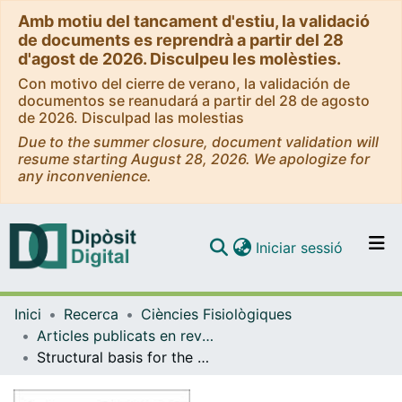
Amb motiu del tancament d'estiu, la validació
de documents es reprendrà a partir del 28
d'agost de 2026. Disculpeu les molèsties.
Con motivo del cierre de verano, la validación de
documentos se reanudará a partir del 28 de agosto
de 2026. Disculpad las molestias
Due to the summer closure, document validation will
resume starting August 28, 2026. We apologize for
any inconvenience.
(current)
Iniciar sessió
Comunitats i col·leccions
Inici
Recerca
Ciències Fisiològiques
Navega per tot el DD
Articles publicats en revistes (Ciències Fisiològiques)
Com publicar
Structural basis for the dominant or recessive character of GLIALCAM mutations found in leukodystrophies
Contacte