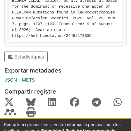
ELORZA VIDAL, Xabier, et al. Structural basis 
domain, which can occur between GlialCAM molecules
for the dominant or recessive character of 
present in the same cell (cis) or present in
GLIALCAM mutations found in leukodystrophies. 
neighbouring cells (trans). Our results provide a
Human Molecular Genetics
. 2020. Vol. 29, num. 
7, pags. 1107-1120. [consulted: 9 of August 
framework that can be used to understand the
of 2026]. Available at: 
molecular basis of pathogenesis of all identified
https://hdl.handle.net/2445/173635
GLIALCAM mutations.
Estadístiques
Exportar metadades
JSON
-
METS
Compartir registre
Recopilem i processem la vostra informació personal amb les
finalitats següents:
Estadístic & Registre i recuperació de
Coordinació:
CRAI UB
Avís legal
Metadades