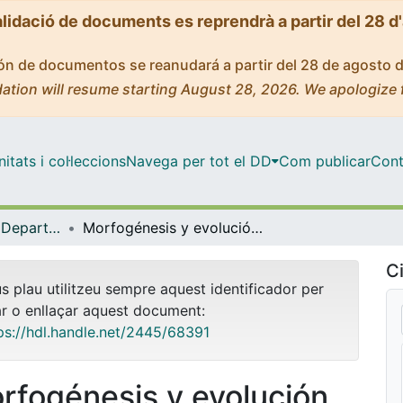
alidació de documents es reprendrà a partir del 28 d
ción de documentos se reanudará a partir del 28 de agosto 
ation will resume starting August 28, 2026. We apologize 
tats i col·leccions
Navega per tot el DD
Com publicar
Cont
Tesis Doctorals - Departament - Genètica
Morfogénesis y evolución del sistema traqueal de los insectos
Ci
us plau utilitzeu sempre aquest identificador per
ar o enllaçar aquest document:
ps://hdl.handle.net/2445/68391
rfogénesis y evolución