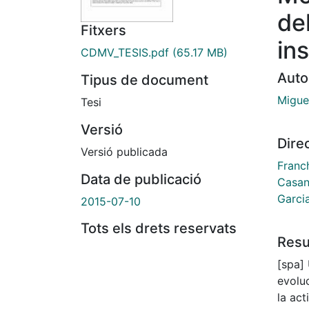
de
Fitxers
in
CDMV_TESIS.pdf
(65.17 MB)
Auto
Tipus de document
Miguel
Tesi
Versió
Dire
Versió publicada
Franch
Data de publicació
Casan
Garci
2015-07-10
Tots els drets reservats
Res
[spa]
evolu
la act