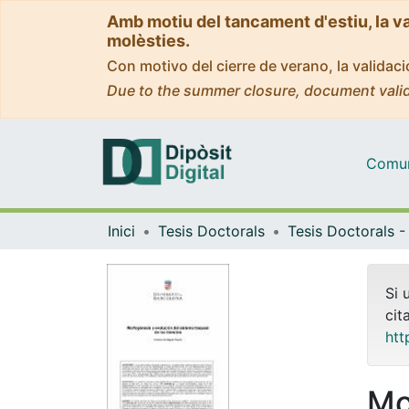
Amb motiu del tancament d'estiu, la v
molèsties.
Con motivo del cierre de verano, la valida
Due to the summer closure, document valid
Comuni
Inici
Tesis Doctorals
Si 
cit
htt
Mo