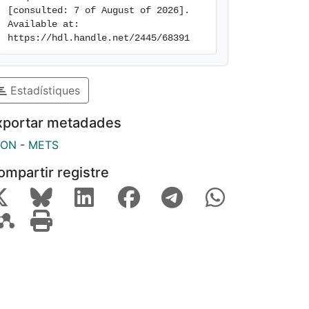
[consulted: 7 of August of 2026]. 
Available at: 
https://hdl.handle.net/2445/68391
Estadístiques
xportar metadades
SON
-
METS
ompartir registre