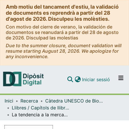
Amb motiu del tancament d'estiu, la validació
de documents es reprendrà a partir del 28
d'agost de 2026. Disculpeu les molèsties.
Con motivo del cierre de verano, la validación de
documentos se reanudará a partir del 28 de agosto
de 2026. Disculpad las molestias
Due to the summer closure, document validation will
resume starting August 28, 2026. We apologize for
any inconvenience.
(current)
Iniciar sessió
Comunitats i col·leccions
Inici
Recerca
Càtedra UNESCO de Bioètica de la UB - Bioètica Dret i Societat
Navega per tot el DD
Llibres / Capítols de llibre (Càtedra UNESCO de Bioètica UB)
Com publicar
La tendencia a la mercantilización de partes del cuerpo humano y de la intimidad en investigación con muestras biológicas y datos (pequeños y masivos)
Contacte