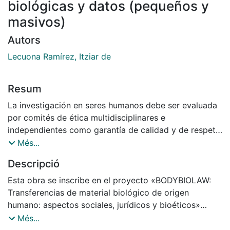
biológicas y datos (pequeños y
masivos)
Autors
Lecuona Ramírez, Itziar de
Resum
La investigación en seres humanos debe ser evaluada
por comités de ética multidisciplinares e
independientes como garantía de calidad y de respeto
por los derechos e intereses de los participantes e
Més...
implicados. En cuanto miembro de dos Comités de
Descripció
Ética de Investigación (CEI), soy testigo de la
creciente tendencia a la mercantilización de muestras
Esta obra se inscribe en el proyecto «BODYBIOLAW:
biológicas de origen humano y de datos de carácter
Transferencias de material biológico de origen
personal. Las partes del cuerpo humano ―incluidas las
humano: aspectos sociales, jurídicos y bioéticos»
muestras biológicas― y los datos de carácter
(MINECO DER 2014-57167-P).
Més...
personal ―y por lo tanto la intimidad― se monetizan
Podeu consultar la versió en anglès a: