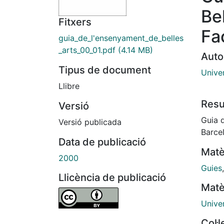
Be
Fitxers
Fa
guia_de_l'ensenyament_de_belles
_arts_00_01.pdf
(4.14 MB)
Auto
Tipus de document
Univer
Llibre
Res
Versió
Guia d
Versió publicada
Barce
Data de publicació
Matè
2000
Guies
Llicència de publicació
Matè
Univer
Col·