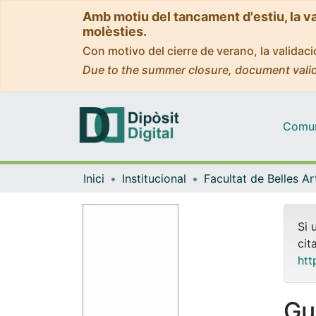
Amb motiu del tancament d'estiu, la v
molèsties.
Con motivo del cierre de verano, la valida
Due to the summer closure, document valid
Comuni
Inici
Institucional
Facultat de Belles Ar
Si 
cit
htt
Gu