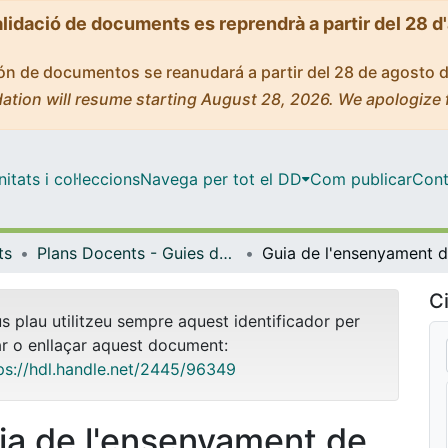
alidació de documents es reprendrà a partir del 28 d
ción de documentos se reanudará a partir del 28 de agosto 
ation will resume starting August 28, 2026. We apologize 
tats i col·leccions
Navega per tot el DD
Com publicar
Cont
ts
Plans Docents - Guies de l'estudiant (Facultat de Belles Arts)
Ci
us plau utilitzeu sempre aquest identificador per
ar o enllaçar aquest document:
ps://hdl.handle.net/2445/96349
ia de l'ensenyament de