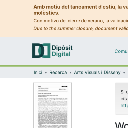
Amb motiu del tancament d'estiu, la v
molèsties.
Con motivo del cierre de verano, la valida
Due to the summer closure, document valid
Comuni
Inici
Recerca
Arts Visuals i Disseny
Si 
cit
htt
Wo