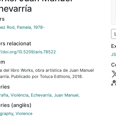
hevarría
rs
nez Rod, Pamela, 1978-
rs relacionat
E
://doi.org/10.5209/aris.78522
J
um
C
a del libro Works, obra artística de Juan Manuel
rría. Publicado por Toluca Editions, 2018.
ries
rafia
,
Violència
,
Echevarría, Juan Manuel,
ries (anglès)
graphy
,
Violence