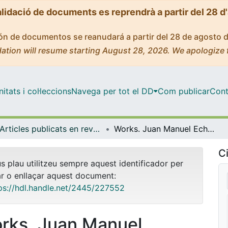
alidació de documents es reprendrà a partir del 28 d
ción de documentos se reanudará a partir del 28 de agosto 
ation will resume starting August 28, 2026. We apologize 
tats i col·leccions
Navega per tot el DD
Com publicar
Cont
Articles publicats en revistes (Arts Visuals i Disseny)
Works. Juan Manuel Echevarría
Ci
us plau utilitzeu sempre aquest identificador per
ar o enllaçar aquest document:
ps://hdl.handle.net/2445/227552
rks. Juan Manuel