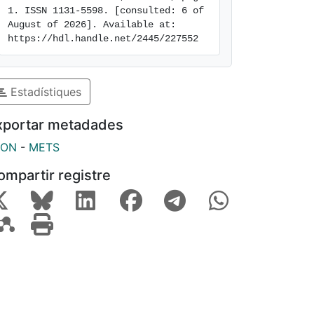
1. ISSN 1131-5598. [consulted: 6 of 
August of 2026]. Available at: 
https://hdl.handle.net/2445/227552
Estadístiques
xportar metadades
SON
-
METS
ompartir registre