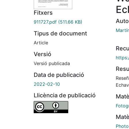
Ec
Fitxers
Auto
911727.pdf
(511.66 KB)
Martí
Tipus de document
Article
Recu
Versió
https
Versió publicada
Res
Data de publicació
Reseñ
2022-02-10
Echava
Llicència de publicació
Matè
Fotog
Matè
Photo