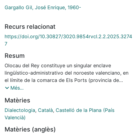
Gargallo Gil, José Enrique, 1960-
Recurs relacionat
https://doi.org/10.30827/3020.9854rvcl.2.2.2025.3274
7
Resum
Olocau del Rey constituye un singular enclave
lingüístico-administrativo del noroeste valenciano, en
el límite de la comarca de Els Ports (provincia de
Castellón) con la provincia de Teruel. Se ofrece en
Més...
este artículo una muestra del habla castellano-
Matèries
aragonesa de la localidad, en continuidad con los
vecinos pueblos turolenses, y también de distintos
Dialectologia
,
Català
,
Castelló de la Plana (País
elementos de penetración del valenciano, que es de
Valencià)
uso general en el resto de la comarca. Tras una
Matèries (anglès)
justificación inicial, se distribuyen y analizan los