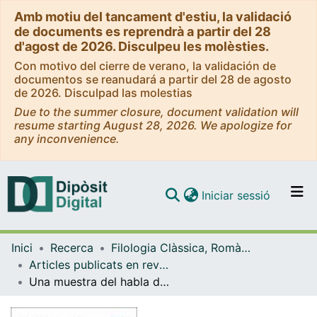
Amb motiu del tancament d'estiu, la validació
de documents es reprendrà a partir del 28
d'agost de 2026. Disculpeu les molèsties.
Con motivo del cierre de verano, la validación de
documentos se reanudará a partir del 28 de agosto
de 2026. Disculpad las molestias
Due to the summer closure, document validation will
resume starting August 28, 2026. We apologize for
any inconvenience.
(current)
Iniciar sessió
Comunitats i col·leccions
Inici
Recerca
Filologia Clàssica, Romànica i Semítica
Navega per tot el DD
Articles publicats en revistes (Filologia Clàssica, Romànica i Semítica)
Com publicar
Una muestra del habla de Olocau del Rey, enclave lingüísticoadministrativo del noroeste valenciano
Contacte