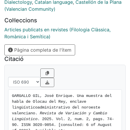
materiales recolectados en la secciones siguientes:
Dialectology
,
Catalan language
,
Castellón de la Plana
Fonética, Morfosintaxis, Léxico, Onomástica (nombres
(Valencian Community)
de masías, otros topónimos, sobrenombres
Col·leccions
colectivos), Dictados tópicos y Refranes (del
calendario y meteorológicos, así como algunos de
Articles publicats en revistes (Filologia Clàssica,
molde valenciano o catalán).
Romànica i Semítica)
Pàgina completa de l'ítem
Citació
GARGALLO GIL, José Enrique. Una muestra del 
habla de Olocau del Rey, enclave 
lingüísticoadministrativo del noroeste 
valenciano. 
Revista de Variación y Cambio 
Lingüístico
. 2025. Vol. 2, num. 2, pags. 74-
90. ISSN 3020-9854. [consulted: 6 of August 