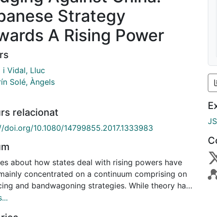
panese Strategy
wards A Rising Power
rs
i Vidal, Lluc
ín Solé, Àngels
E
rs relacionat
J
://doi.org/10.1080/14799855.2017.1333983
C
um
es about how states deal with rising powers have
mainly concentrated on a continuum comprising on
cing and bandwagoning strategies. While theory has
pally offered realist and liberal explanations,
...
ese behavior vis-à-vis China does not match with