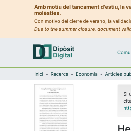
Amb motiu del tancament d'estiu, la v
molèsties.
Con motivo del cierre de verano, la valida
Due to the summer closure, document valid
Comuni
Inici
Recerca
Economia
Si 
cit
htt
He