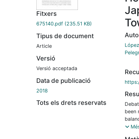
Ja
Fitxers
To
675140.pdf
(235.51 KB)
Auto
Tipus de document
López 
Article
Pelegr
Versió
Versió acceptada
Recu
Data de publicació
https
2018
Res
Tots els drets reservats
Debat
been 
balan
princi
Més
Japan