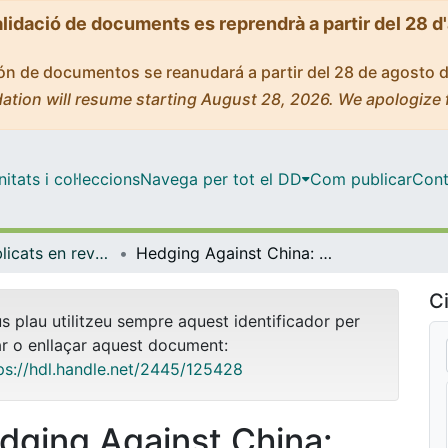
alidació de documents es reprendrà a partir del 28 d
ción de documentos se reanudará a partir del 28 de agosto 
ation will resume starting August 28, 2026. We apologize 
tats i col·leccions
Navega per tot el DD
Com publicar
Cont
Articles publicats en revistes (Economia)
Hedging Against China: Japanese Strategy Towards A Rising Power
Ci
us plau utilitzeu sempre aquest identificador per
ar o enllaçar aquest document:
ps://hdl.handle.net/2445/125428
dging Against China: