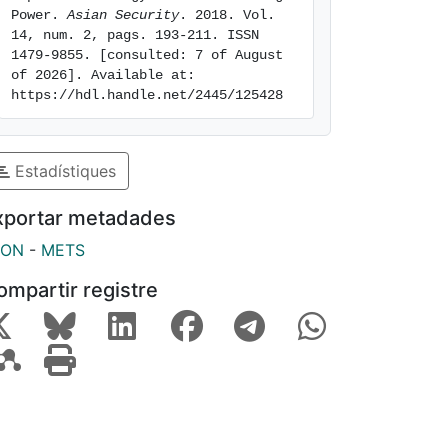
Power. 
Asian Security
. 2018. Vol. 
14, num. 2, pags. 193-211. ISSN 
1479-9855. [consulted: 7 of August 
of 2026]. Available at: 
https://hdl.handle.net/2445/125428
Estadístiques
xportar metadades
SON
-
METS
ompartir registre