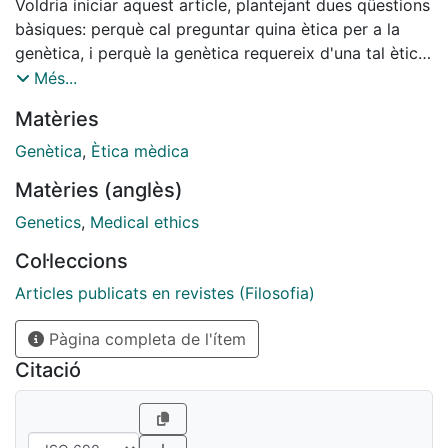
Voldria iniciar aquest article, plantejant dues qüestions
bàsiques: perquè cal preguntar quina ètica per a la
genètica, i perquè la genètica requereix d'una tal ètica.
Pel que fa a la primera qüestió, quina ètica, cal aclarir
Més...
que ha de ser una....
Matèries
Genètica
,
Ètica mèdica
Matèries (anglès)
Genetics
,
Medical ethics
Col·leccions
Articles publicats en revistes (Filosofia)
Pàgina completa de l'ítem
Citació