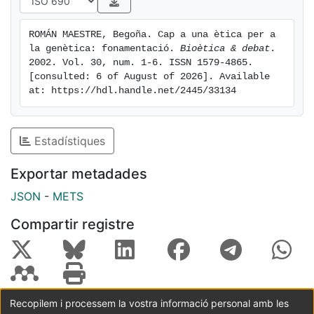
ROMÁN MAESTRE, Begoña. Cap a una ètica per a 
la genètica: fonamentació. 
Bioètica & debat
. 
2002. Vol. 30, num. 1-6. ISSN 1579-4865. 
[consulted: 6 of August of 2026]. Available 
at: https://hdl.handle.net/2445/33134
Estadístiques
Exportar metadades
JSON
-
METS
Compartir registre
Recopilem i processem la vostra informació personal amb les