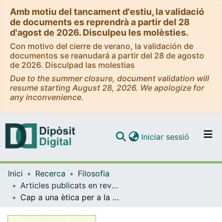
Amb motiu del tancament d'estiu, la validació
de documents es reprendrà a partir del 28
d'agost de 2026. Disculpeu les molèsties.
Con motivo del cierre de verano, la validación de
documentos se reanudará a partir del 28 de agosto
de 2026. Disculpad las molestias
Due to the summer closure, document validation will
resume starting August 28, 2026. We apologize for
any inconvenience.
(current)
Iniciar sessió
Comunitats i col·leccions
Inici
Recerca
Filosofia
Navega per tot el DD
Articles publicats en revistes (Filosofia)
Com publicar
Cap a una ètica per a la genètica: fonamentació
Contacte