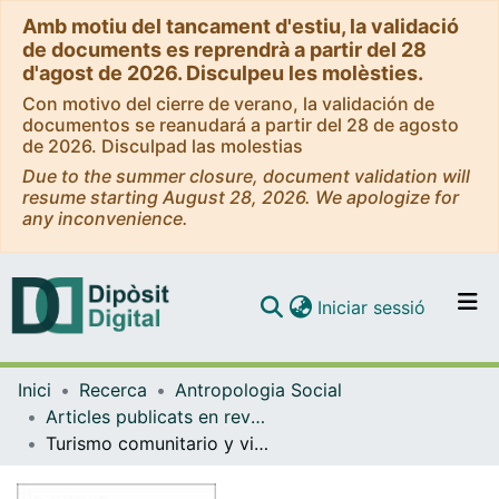
Amb motiu del tancament d'estiu, la validació
de documents es reprendrà a partir del 28
d'agost de 2026. Disculpeu les molèsties.
Con motivo del cierre de verano, la validación de
documentos se reanudará a partir del 28 de agosto
de 2026. Disculpad las molestias
Due to the summer closure, document validation will
resume starting August 28, 2026. We apologize for
any inconvenience.
(current)
Iniciar sessió
Comunitats i col·leccions
Inici
Recerca
Antropologia Social
Navega per tot el DD
Articles publicats en revistes (Antropologia Social)
Com publicar
Turismo comunitario y vinculación religiosa en los Andes centrales
Contacte