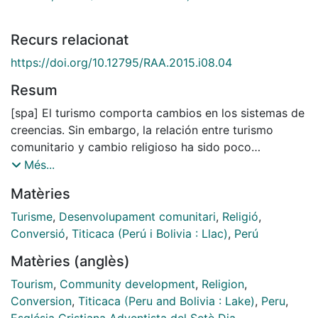
Recurs relacionat
https://doi.org/10.12795/RAA.2015.i08.04
Resum
[spa] El turismo comporta cambios en los sistemas de
creencias. Sin embargo, la relación entre turismo
comunitario y cambio religioso ha sido poco
estudiada. El artículo analiza este nexo a partir de un
Més...
caso concreto: la Isla Amantaní, en el Sur de los Andes
Matèries
peruanos, de población indígena kichwa. En los '70 y
'80, el sector social más beneficiado por el turismo
Turisme
,
Desenvolupament comunitari
,
Religió
,
comunitario tendió a adscribirse a la Iglesia Adventista
Conversió
,
Titicaca (Perú i Bolivia : Llac)
,
Perú
del Séptimo Día. Los estrictos preceptos adventistas
Matèries (anglès)
les permitieron inhibirse de participar en el oneroso
sistema de fiestas. El sistema de fiestas otorgaba
Tourism
,
Community development
,
Religion
,
prestigio y poder político, pero también actuaba como
Conversion
,
Titicaca (Peru and Bolivia : Lake)
,
Peru
,
un mecanismo redistribuidor de excendentes. De esta