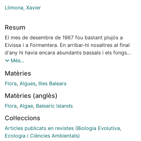
Llimona, Xavier
Resum
El mes de desembre de 1967 fou bastant plujós a
Eivissa i a Formentera. En arribar-hi nosaltres al final
d'any hi havia encara abundants bassals i els fongs
estaven en plena producció de carpòfors. En un grup
Més...
de bassals poc profunds, sobre el Tossal dels Molins, a
Matèries
Sant Francesc Xavier (Formentera), en terreny calcari,
gairebé pla, entre codices de roca nua
Flora
,
Algues
,
Illes Balears
impermeabilitzada per abundant 'terra rossa', creixia
Matèries (anglès)
un abundant plocon viscós, de color verd poma, que
resultà integrat per les espècies de zignemals objecte
Flora
,
Algae
,
Balearic Islands
d'aquesta nota, juntament amb una espècie
Col·leccions
d'Oedogonium, estèril. Els marges dels bassals,
recentment descoberts per 1'evaporació de l'aigua,
Articles publicats en revistes (Biologia Evolutiva,
eren abundantment colonitzats per diverses espècies
Ecologia i Ciències Ambientals)