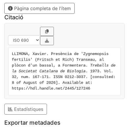
de Riccia. La composició de les mostres fou la
Pàgina completa de l'ítem
següent: Zygnemopsis fertilis 4.4, Spirogyra
lagerheimii 1.1, Spirogyra silvicola 1.1, Oedogonium sp.
Citació
1.1.
LLIMONA, Xavier. Presència de 'Zygnemopsis 
fertilis' (Fritsch et Rich) Transeau, al 
plòcon d'un bassal, a Formentera. 
Treballs de 
la Societat Catalana de Biologia
. 1973. Vol. 
32, num. 167-171. ISSN 0212-3037. [consulted: 
8 of August of 2026]. Available at: 
https://hdl.handle.net/2445/127246
Estadístiques
Exportar metadades