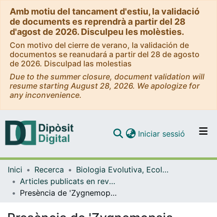
Amb motiu del tancament d'estiu, la validació
de documents es reprendrà a partir del 28
d'agost de 2026. Disculpeu les molèsties.
Con motivo del cierre de verano, la validación de
documentos se reanudará a partir del 28 de agosto
de 2026. Disculpad las molestias
Due to the summer closure, document validation will
resume starting August 28, 2026. We apologize for
any inconvenience.
(current)
Iniciar sessió
Comunitats i col·leccions
Inici
Recerca
Biologia Evolutiva, Ecologia i Ciències Ambientals
Navega per tot el DD
Articles publicats en revistes (Biologia Evolutiva, Ecologia i Ciències Ambientals)
Com publicar
Presència de 'Zygnemopsis fertilis' (Fritsch et Rich) Transeau, al plòcon d'un bassal, a Formentera
Contacte