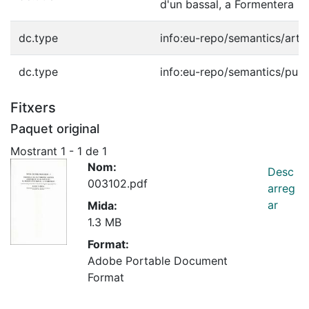
d'un bassal, a Formentera
dc.type
info:eu-repo/semantics/artic
dc.type
info:eu-repo/semantics/publ
Fitxers
Paquet original
Mostrant
1 - 1 de 1
Nom:
Desc
003102.pdf
arreg
ar
Mida:
1.3 MB
Format:
Adobe Portable Document
Format