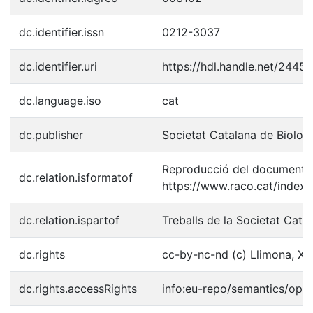
dc.identifier.issn
0212-3037
dc.identifier.uri
https://hdl.handle.net/2445
dc.language.iso
cat
dc.publisher
Societat Catalana de Biolog
Reproducció del document p
dc.relation.isformatof
https://www.raco.cat/index.
dc.relation.ispartof
Treballs de la Societat Catal
dc.rights
cc-by-nc-nd (c) Llimona, Xav
dc.rights.accessRights
info:eu-repo/semantics/ope