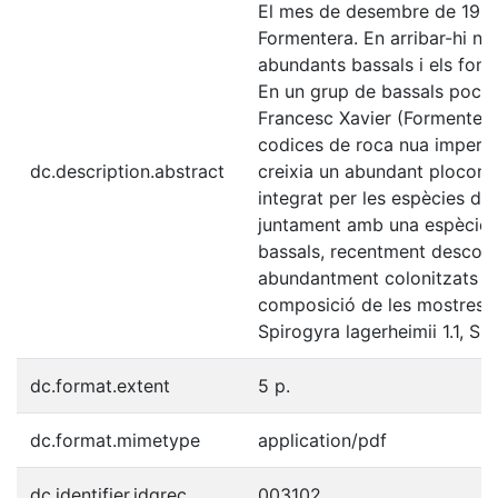
El mes de desembre de 1967 f
Formentera. En arribar-hi nos
abundants bassals i els fon
En un grup de bassals poc pr
Francesc Xavier (Formentera),
codices de roca nua imperme
dc.description.abstract
creixia un abundant plocon 
integrat per les espècies de
juntament amb una espècie d
bassals, recentment descober
abundantment colonitzats pe
composició de les mostres fo
Spirogyra lagerheimii 1.1, Spi
dc.format.extent
5 p.
dc.format.mimetype
application/pdf
dc.identifier.idgrec
003102