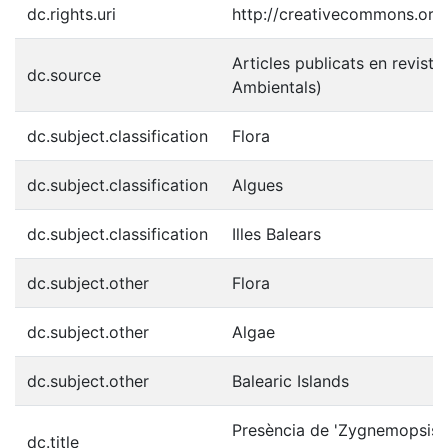
dc.rights.uri
http://creativecommons.org/
Articles publicats en reviste
dc.source
Ambientals)
dc.subject.classification
Flora
dc.subject.classification
Algues
dc.subject.classification
Illes Balears
dc.subject.other
Flora
dc.subject.other
Algae
dc.subject.other
Balearic Islands
Presència de 'Zygnemopsis fer
dc.title