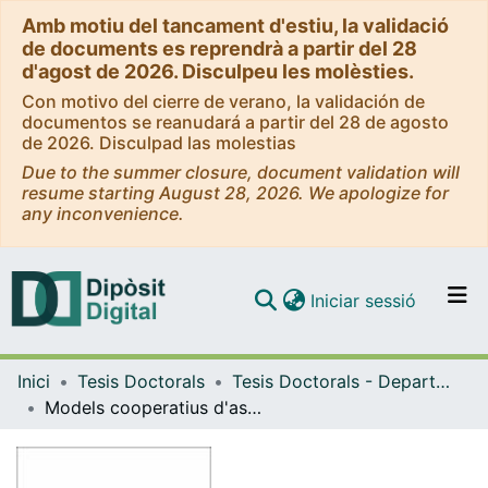
Amb motiu del tancament d'estiu, la validació
de documents es reprendrà a partir del 28
d'agost de 2026. Disculpeu les molèsties.
Con motivo del cierre de verano, la validación de
documentos se reanudará a partir del 28 de agosto
de 2026. Disculpad las molestias
Due to the summer closure, document validation will
resume starting August 28, 2026. We apologize for
any inconvenience.
(current)
Iniciar sessió
Comunitats i col·leccions
Inici
Tesis Doctorals
Tesis Doctorals - Departament - Matemàtica Econòmica, Financera i Actuarial
Navega per tot el DD
Models cooperatius d'assignació de costos en un consorci de biblioteques
Com publicar
Contacte