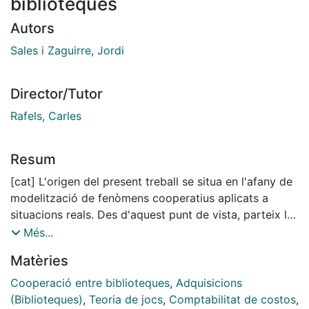
biblioteques
Autors
Sales i Zaguirre, Jordi
Director/Tutor
Rafels, Carles
Resum
[cat] L'origen del present treball se situa en l'afany de
modelització de fenòmens cooperatius aplicats a
situacions reals. Des d'aquest punt de vista, parteix la
idea d'estudiar el Consorci de Biblioteques
Més...
Universitàries de Catalunya (CBUC).La intenció és
Matèries
estudiar com cal distribuir els costos que genera el
CBUC entre els seus membres. En aquest sentit, el
Cooperació entre biblioteques
,
Adquisicions
punt de vista de la Teoria de Jocs hi juga un paper
(Biblioteques)
,
Teoria de jocs
,
Comptabilitat de costos
,