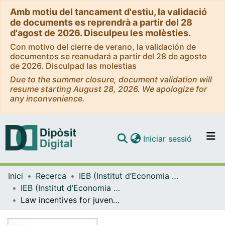
Amb motiu del tancament d'estiu, la validació
de documents es reprendrà a partir del 28
d'agost de 2026. Disculpeu les molèsties.
Con motivo del cierre de verano, la validación de
documentos se reanudará a partir del 28 de agosto
de 2026. Disculpad las molestias
Due to the summer closure, document validation will
resume starting August 28, 2026. We apologize for
any inconvenience.
(current)
Iniciar sessió
Comunitats i col·leccions
Inici
Recerca
IEB (Institut d’Economia de Barcelona)
Navega per tot el DD
IEB (Institut d’Economia de Barcelona) – Working Papers
Com publicar
Law incentives for juvenile recruiting by drug trafficking gangs: empirical evidence from Rio de Janeiro [WP]
Contacte