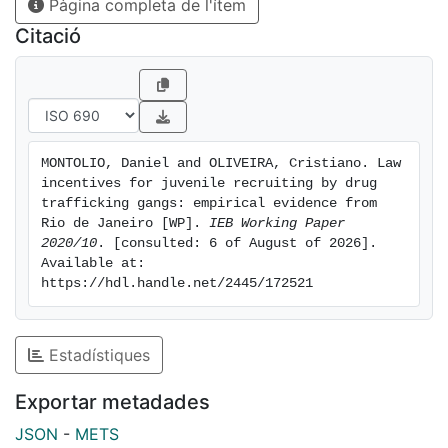
Pàgina completa de l'ítem
Citació
MONTOLIO, Daniel and OLIVEIRA, Cristiano. Law 
incentives for juvenile recruiting by drug 
trafficking gangs: empirical evidence from 
Rio de Janeiro [WP]. 
IEB Working Paper 
2020/10
. [consulted: 6 of August of 2026]. 
Available at: 
https://hdl.handle.net/2445/172521
Estadístiques
Exportar metadades
JSON
-
METS