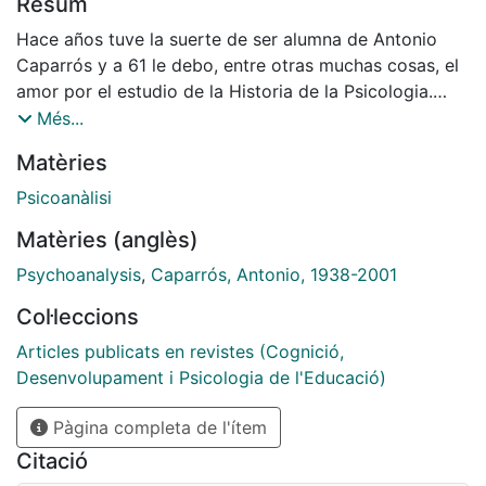
Resum
Hace años tuve la suerte de ser alumna de Antonio
Caparrós y a 61 le debo, entre otras muchas cosas, el
amor por el estudio de la Historia de la Psicologia.
Quiero compartir hoy con ustedes recuerdos de esa
Més...
experiencia trazando unas pinceladas sobre las
Matèries
caracteristicas de aquellos años universitarios y
especialmente mencionar la vinculación de Antonio
Psicoanàlisi
con el psicoanálisis. Cuando 10 tuve como profesor
Matèries (anglès)
eran ya 10s últimos años de la dictadura, pero ésta
continuaba manifestándose áspera y dura, sesgando la
Psychoanalysis
,
Caparrós, Antonio, 1938-2001
vida de algunos jóvenes y encerrando y reprimiendo a
Col·leccions
muchos otros. La presencia de > en el ámbito
universitario era casi cotidiana y durante el curso, que
Articles publicats en revistes (Cognició,
entonces tenia una duración de nueve meses, las aulas
Desenvolupament i Psicologia de l'Educació)
podian quedar cerradas rnás de la rnitad del tiempo.
Pàgina completa de l'ítem
Es necesario añadir que todas, absolutamente todas,
las clases debian darse en castellano.
Citació