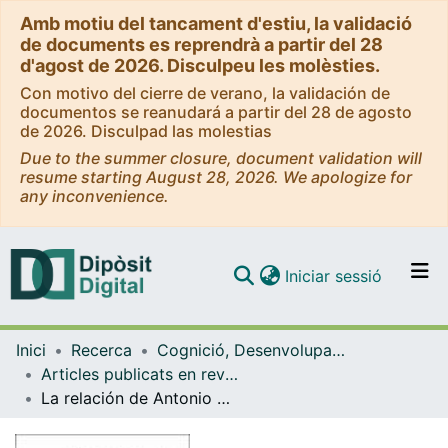
Amb motiu del tancament d'estiu, la validació
de documents es reprendrà a partir del 28
d'agost de 2026. Disculpeu les molèsties.
Con motivo del cierre de verano, la validación de
documentos se reanudará a partir del 28 de agosto
de 2026. Disculpad las molestias
Due to the summer closure, document validation will
resume starting August 28, 2026. We apologize for
any inconvenience.
(current)
Iniciar sessió
Comunitats i col·leccions
Inici
Recerca
Cognició, Desenvolupament i Psicologia de l'Educació
Navega per tot el DD
Articles publicats en revistes (Cognició, Desenvolupament i Psicologia de l'Educació)
Com publicar
La relación de Antonio Caparrós con el psicoanálisis: principio y fin
Contacte