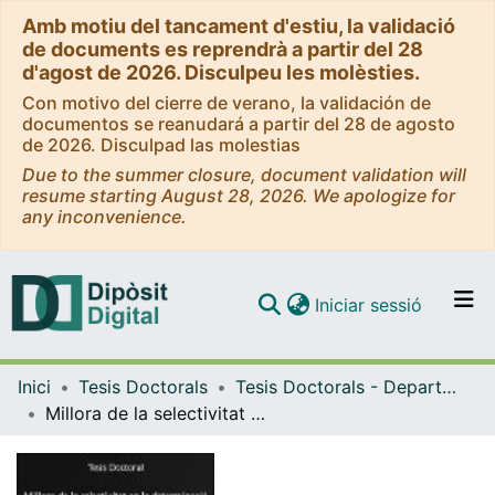
Amb motiu del tancament d'estiu, la validació
de documents es reprendrà a partir del 28
d'agost de 2026. Disculpeu les molèsties.
Con motivo del cierre de verano, la validación de
documentos se reanudará a partir del 28 de agosto
de 2026. Disculpad las molestias
Due to the summer closure, document validation will
resume starting August 28, 2026. We apologize for
any inconvenience.
(current)
Iniciar sessió
Comunitats i col·leccions
Inici
Tesis Doctorals
Tesis Doctorals - Departament - Química Analítica
Navega per tot el DD
Millora de la selectivitat en la determinació de radionúclids per escintil·lació plàstica sense generació de residus
Com publicar
Contacte