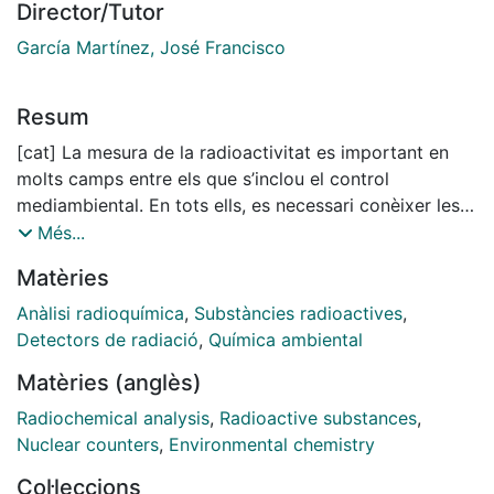
Director/Tutor
García Martínez, José Francisco
Resum
[cat] La mesura de la radioactivitat es important en
molts camps entre els que s’inclou el control
mediambiental. En tots ells, es necessari conèixer les
activitats dels diferents radionúclids presents a la
Més...
mostra, degut al diferent comportament que
Matèries
presenten i al diferent dany biològic que poden
produir.
Anàlisi radioquímica
,
Substàncies radioactives
,
Detectors de radiació
,
Química ambiental
Existeixen diferent tècniques per a la determinació de
Matèries (anglès)
la radioactivitat entre les que es troben les
d’escintil•lació orgànica (líquida i plàstica) utilitzades
Radiochemical analysis
,
Radioactive substances
,
per a la determinació d’emissors beta i també
Nuclear counters
,
Environmental chemistry
d’emissors alfa i gamma.
Col·leccions