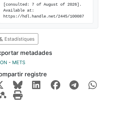
[consulted: 7 of August of 2026]. 
Available at: 
https://hdl.handle.net/2445/100087
Estadístiques
xportar metadades
SON
-
METS
ompartir registre