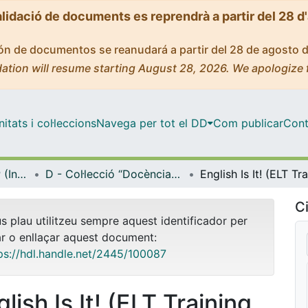
alidació de documents es reprendrà a partir del 28 d
ción de documentos se reanudará a partir del 28 de agosto 
ation will resume starting August 28, 2026. We apologize 
tats i col·leccions
Navega per tot el DD
Com publicar
Cont
Biblioteca Digital IDP (Institut de Desenvolupament Professional)
D - Col·lecció “Docència i metodologia” (IDP)
Ci
us plau utilitzeu sempre aquest identificador per
ar o enllaçar aquest document:
ps://hdl.handle.net/2445/100087
lish Is It! (ELT Training