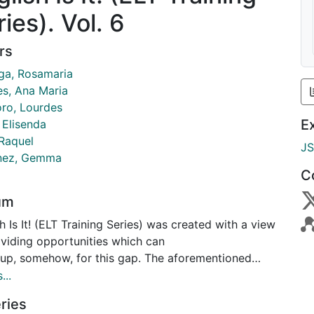
ies). Vol. 6
rs
ga, Rosamaria
es, Ana Maria
ro, Lourdes
E
 Elisenda
 Raquel
J
nez, Gemma
C
um
h Is It! (ELT Training Series) was created with a view
oviding opportunities which can
up, somehow, for this gap. The aforementioned
rs are the permanent teaching
...
in the group, they investigate their different areas of
ries
ise in their classes, expose