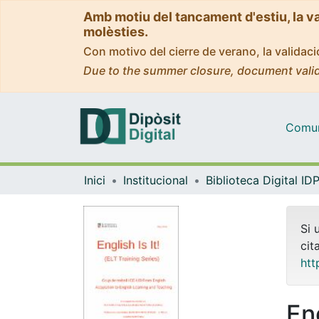
Amb motiu del tancament d'estiu, la v
molèsties.
Con motivo del cierre de verano, la valida
Due to the summer closure, document valid
Comuni
Inici
Institucional
Si 
cit
htt
Eng