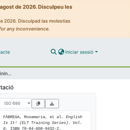
'agost de 2026. Disculpeu les
de 2026. Disculpad las molestias
for any inconvenience.
acte
Iniciar sessió
English Is It! (ELT Training Series). Vol. 6
tació
FÀBREGA, Rosamaria, et al. 
English 
Is It! (ELT Training Series). Vol. 
6.
 ISBN 78-84-608-9432-2. 