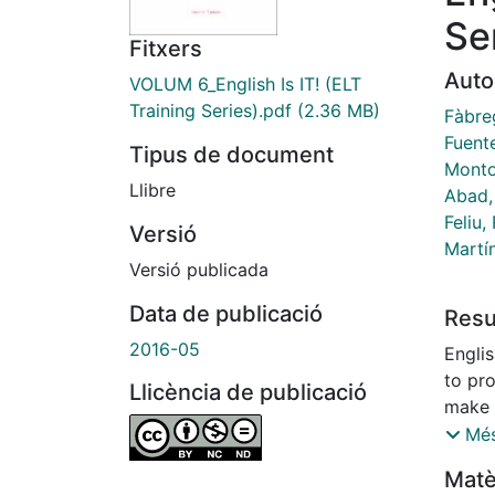
Ser
Fitxers
Auto
VOLUM 6_English Is IT! (ELT
Training Series).pdf
(2.36 MB)
Fàbre
Fuent
Tipus de document
Monto
Llibre
Abad,
Feliu,
Versió
Martí
Versió publicada
Data de publicació
Res
2016-05
Englis
to pr
Llicència de publicació
make 
membe
Més
staff 
Matè
expert