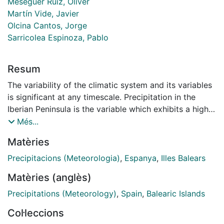
Meseguer Ruiz, Óliver
Martín Vide, Javier
Olcina Cantos, Jorge
Sarricolea Espinoza, Pablo
Resum
The variability of the climatic system and its variables
is significant at any timescale. Precipitation in the
Iberian Peninsula is the variable which exhibits a higher
degree of dispersion for both cumulative quantities
Més...
and temporal distribution, making it an interesting
Matèries
subject matter (Casanueva et al., 2014; Gonzalez-
Hidalgo et al., 2009; de Luis et al., 2010; Martin-Vide
Precipitacions (Meteorologia)
,
Espanya
,
Illes Balears
et al., 2006; Rodriguez-Puebla et al., 2010). The aim of
Matèries (anglès)
this study is to understand the climatic significance of
the fractal dimension applied to precipitation series at
Precipitations (Meteorology)
,
Spain
,
Balearic Islands
a high degree of resolution thus enabling the
Col·leccions
differentiation of regions based on the homogeneous