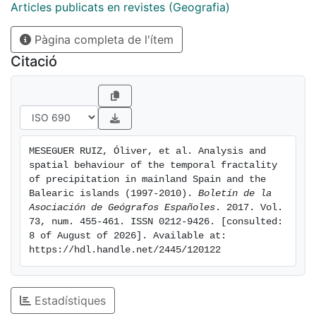
behaviour of this indicator in the study area.
Articles publicats en revistes (Geografia)
Pàgina completa de l'ítem
Citació
MESEGUER RUIZ, Óliver, et al. Analysis and 
spatial behaviour of the temporal fractality 
of precipitation in mainland Spain and the 
Balearic islands (1997-2010). 
Boletín de la 
Asociación de Geógrafos Españoles
. 2017. Vol. 
73, num. 455-461. ISSN 0212-9426. [consulted: 
8 of August of 2026]. Available at: 
https://hdl.handle.net/2445/120122
Estadístiques