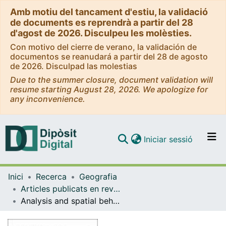
Amb motiu del tancament d'estiu, la validació
de documents es reprendrà a partir del 28
d'agost de 2026. Disculpeu les molèsties.
Con motivo del cierre de verano, la validación de
documentos se reanudará a partir del 28 de agosto
de 2026. Disculpad las molestias
Due to the summer closure, document validation will
resume starting August 28, 2026. We apologize for
any inconvenience.
(current)
Iniciar sessió
Comunitats i col·leccions
Inici
Recerca
Geografia
Navega per tot el DD
Articles publicats en revistes (Geografia)
Com publicar
Analysis and spatial behaviour of the temporal fractality of precipitation in mainland Spain and the Balearic islands (1997-2010)
Contacte