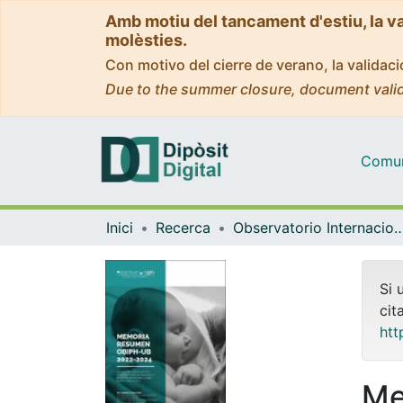
Amb motiu del tancament d'estiu, la v
molèsties.
Con motivo del cierre de verano, la valida
Due to the summer closure, document valid
Comuni
Inici
Recerca
Observatorio Internacional en Pedagogía Hospitala
Si 
cit
htt
Me