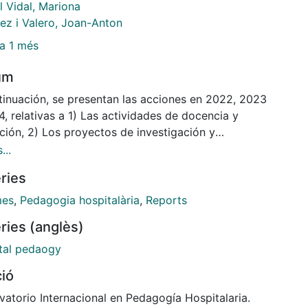
l Vidal, Mariona
ez i Valero, Joan-Anton
a 1 més
um
tinuación, se presentan las acciones en 2022, 2023
, relativas a 1) Las actividades de docencia y
ción, 2) Los proyectos de investigación y
idades de retención de talento y fomento de la
...
igación, 3) Las actividades organizadas para la
ries
ción externa y mayor visibilidad y 4) La publicación
vatorio participantes en
mes
,
Pedagogia hospitalària
,
Reports
s actividades dentro del contexto catalán han sido
ries (anglès)
ica Violant-Holz (Directora), Carlota Rodríguez
taria), Cristina Alonso, M. Teresa Anguera, Anna
tal pedaogy
, Trinidad Mentado, Pep Perapoch, Mariona Portell,
ció
Antón Sánchez y Núria Serrat. Esta memoria ha sido
gurada por Verónica Violant y Carlota Rodríguez,
atorio Internacional en Pedagogía Hospitalaria.