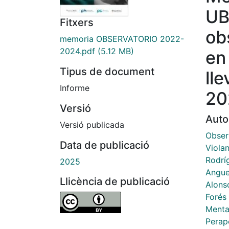
UB
Fitxers
ob
memoria OBSERVATORIO 2022-
2024.pdf
(5.12 MB)
en
Tipus de document
ll
Informe
20
Versió
Auto
Versió publicada
Observ
Data de publicació
Violan
Rodríg
2025
Angue
Llicència de publicació
Alons
Forés 
Menta
Perap