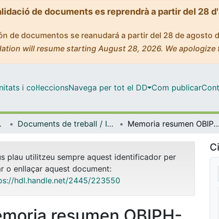
alidació de documents es reprendrà a partir del 28 d
ción de documentos se reanudará a partir del 28 de agosto 
ation will resume starting August 28, 2026. We apologize 
tats i col·leccions
Navega per tot el DD
Com publicar
Cont
ria (OBI-PH UB)
Documents de treball / Informes (Observatorio Internacional en Pedagogía Hospitalaria (OBI-PH UB))
Memoria resumen OBIPH-UB. Acciones del observatorio Internacional en Pedagogía hospitalaria llevadas a cabo desde el 20
Ci
us plau utilitzeu sempre aquest identificador per
ar o enllaçar aquest document:
ps://hdl.handle.net/2445/223550
moria resumen OBIPH-