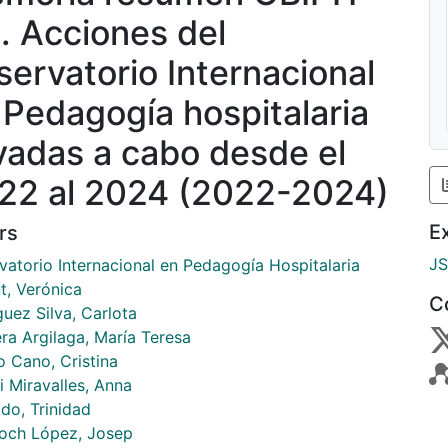
. Acciones del
servatorio Internacional
 Pedagogía hospitalaria
evadas a cabo desde el
22 al 2024 (2022-2024)
E
rs
J
atorio Internacional en Pedagogía Hospitalaria
t, Verónica
C
uez Silva, Carlota
ra Argilaga, María Teresa
o Cano, Cristina
i Miravalles, Anna
do, Trinidad
och López, Josep