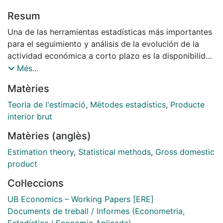
Resum
Una de las herramientas estadísticas más importantes
para el seguimiento y análisis de la evolución de la
actividad económica a corto plazo es la disponibilidad
de estimaciones de la evolución trimestral de los
Més...
componentes del PIB, en lo que afecta tanto a la
Matèries
oferta como a la demanda. La necesidad de disponer
de esta información con un retraso temporal reducido
Teoria de l'estimació
,
Mètodes estadístics
,
Producte
hace imprescindible la utilización de métodos de
interior brut
trimestralización que permitan desagregar la
Matèries (anglès)
información anual a trimestral. El método más
aplicado, puesto que permite resolver este problema
Estimation theory
,
Statistical methods
,
Gross domestic
de manera muy elegante bajo un enfoque estadístico
product
de estimador óptimo, es el método de Chow-Lin. Pero
Col·leccions
este método no garantiza que las estimaciones
trimestrales del PIB en lo que respecta a la oferta y a
UB Economics – Working Papers [ERE]
la demanda coincidan, haciendo necesaria la
Documents de treball / Informes (Econometria,
aplicación posterior de algún método de conciliación.