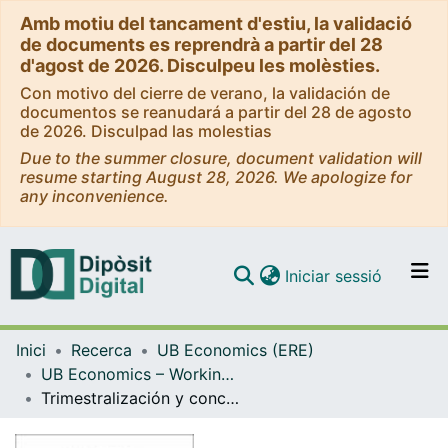
Amb motiu del tancament d'estiu, la validació
de documents es reprendrà a partir del 28
d'agost de 2026. Disculpeu les molèsties.
Con motivo del cierre de verano, la validación de
documentos se reanudará a partir del 28 de agosto
de 2026. Disculpad las molestias
Due to the summer closure, document validation will
resume starting August 28, 2026. We apologize for
any inconvenience.
(current)
Iniciar sessió
Comunitats i col·leccions
Inici
Recerca
UB Economics (ERE)
Navega per tot el DD
UB Economics – Working Papers [ERE]
Com publicar
Trimestralización y conciliación de magnitudes económicas : una ampliación del método Chow-Lin
Contacte