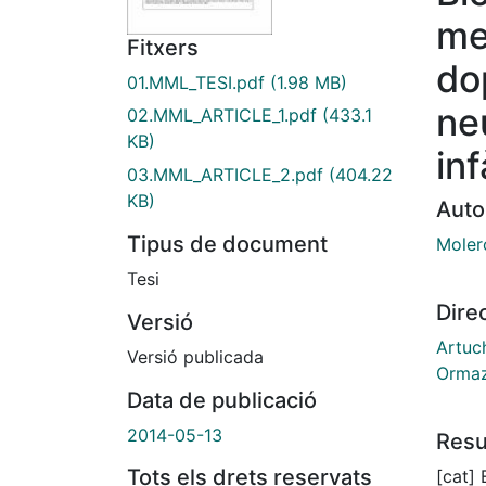
me
Fitxers
do
01.MML_TESI.pdf
(1.98 MB)
ne
02.MML_ARTICLE_1.pdf
(433.1
KB)
in
03.MML_ARTICLE_2.pdf
(404.22
KB)
Auto
Tipus de document
Moler
Tesi
Dire
Versió
Artuch
Versió publicada
Ormaz
Data de publicació
2014-05-13
Res
Tots els drets reservats
[cat] 