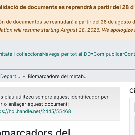
alidació de documents es reprendrà a partir del 28 d
ción de documentos se reanudará a partir del 28 de agosto 
ation will resume starting August 28, 2026. We apologize 
tats i col·leccions
Navega per tot el DD
Com publicar
Cont
Tesis Doctorals - Departament - Bioquímica i Biologia Molecular (Farmàcia)
Biomarcadors del metabolisme de la dopamina en alteracions neurològiques en la infància
Ci
us plau utilitzeu sempre aquest identificador per
ar o enllaçar aquest document:
ps://hdl.handle.net/2445/55468
omarcadors del