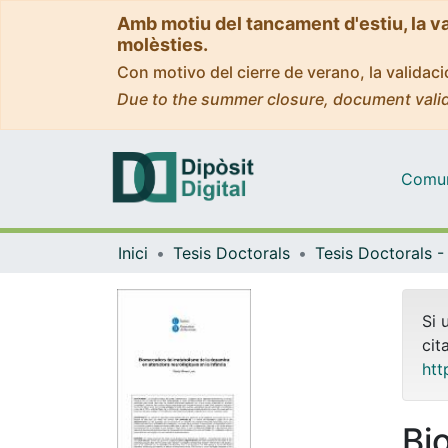
Amb motiu del tancament d'estiu, la v
molèsties.
Con motivo del cierre de verano, la valida
Due to the summer closure, document valid
Comuni
Inici
Tesis Doctorals
Si 
cit
htt
Bi