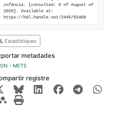
infància.
 [consulted: 6 of August of 
2026]. Available at: 
https://hdl.handle.net/2445/55468
Estadístiques
xportar metadades
SON
-
METS
ompartir registre