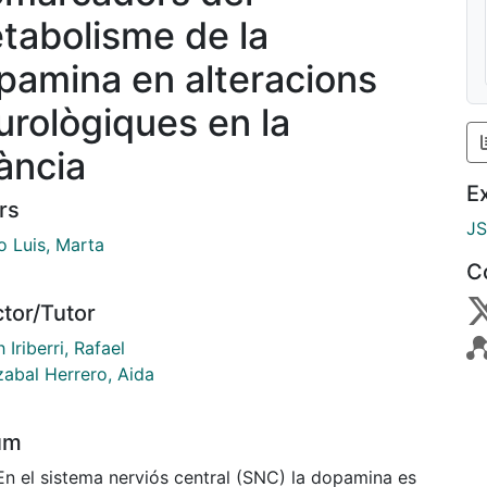
tabolisme de la
pamina en alteracions
urològiques en la
fància
E
rs
J
o Luis, Marta
C
ctor/Tutor
 Iriberri, Rafael
abal Herrero, Aida
um
En el sistema nerviós central (SNC) la dopamina es