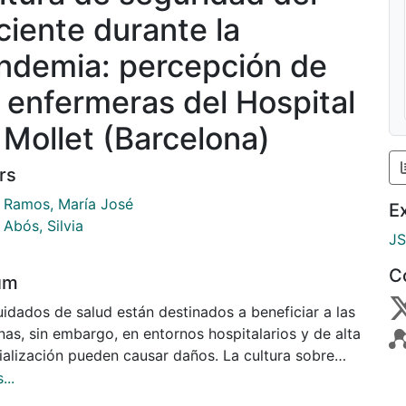
ciente durante la
ndemia: percepción de
s enfermeras del Hospital
 Mollet (Barcelona)
rs
 Ramos, María José
E
Abós, Silvia
J
C
um
uidados de salud están destinados a beneficiar a las
as, sin embargo, en entornos hospitalarios y de alta
ialización pueden causar daños. La cultura sobre
idad del Paciente (SP) se considera hoy en día una
...
dad en cualquier sistema sanitario. En la SP