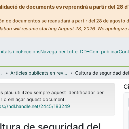
alidació de documents es reprendrà a partir del 28 d
ción de documentos se reanudará a partir del 28 de agosto 
ation will resume starting August 28, 2026. We apologize 
tats i col·leccions
Navega per tot el DD
Com publicar
Cont
ental i Clínica
Articles publicats en revistes (Infermeria Fonamental i Clínica)
Ci
us plau utilitzeu sempre aquest identificador per
ar o enllaçar aquest document:
ps://hdl.handle.net/2445/183249
ltura de seguridad del