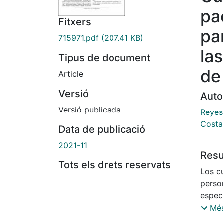
pa
Fitxers
pa
715971.pdf
(207.41 KB)
la
Tipus de document
de
Article
Versió
Auto
Versió publicada
Reyes
Costa 
Data de publicació
2021-11
Res
Tots els drets reservats
Los c
person
espec
Segur
Més
priori