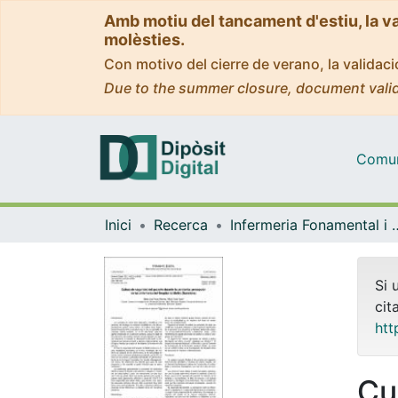
Amb motiu del tancament d'estiu, la v
molèsties.
Con motivo del cierre de verano, la valida
Due to the summer closure, document valid
Comuni
Inici
Recerca
Infermeria Fonam
Si 
cit
htt
Cu