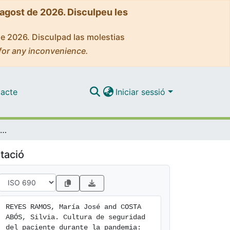
'agost de 2026. Disculpeu les
de 2026. Disculpad las molestias
for any inconvenience.
acte
Iniciar sessió
Cultura de seguridad del paciente durante la pandemia: percepción de las enfermeras del Hospital de Mollet (Barcelona)
tació
REYES RAMOS, María José and COSTA 
ABÓS, Silvia. Cultura de seguridad 
del paciente durante la pandemia: 