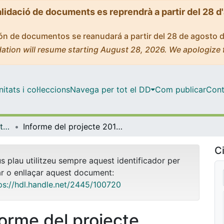
alidació de documents es reprendrà a partir del 28 d
ción de documentos se reanudará a partir del 28 de agosto 
ation will resume starting August 28, 2026. We apologize 
tats i col·leccions
Navega per tot el DD
Com publicar
Cont
INNOVADOC (Documents d'Innovació Docent)
Informe del projecte 2015PID-UB/011: Aplicació de la metodologia d'estudi de casos a l'assignatura Anàlisi Instrumental del Grau de Química
Ci
us plau utilitzeu sempre aquest identificador per
ar o enllaçar aquest document:
ps://hdl.handle.net/2445/100720
forme del projecte