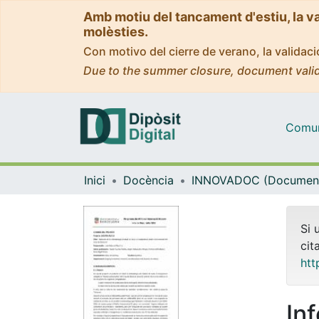
Amb motiu del tancament d'estiu, la v
molèsties.
Con motivo del cierre de verano, la valida
Due to the summer closure, document valid
Comuni
Inici
Docència
Si 
cit
htt
In