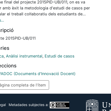
e final del projecte 2015PID-UB/011, on es va
ar amb èxit la metodologia d'estudi de casos per
lar el treball col·laboratiu dels estudiants de
gnatura Anàlisi Instrumental del Grau de Química i per
...
rar la seva competència pel que fa a saber comparar
ripció
cions de diferents tècniques instrumentals i saber
ne la més adient per resoldre un problema real.
cte 2015PID-UB/011
ries
ca
,
Anàlisi instrumental
,
Estudi de casos
leccions
ADOC (Documents d'Innovació Docent)
gina completa de l'ítem
egal
Metadades subjectes a: