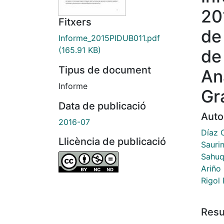
20
Fitxers
de
Informe_2015PIDUB011.pdf
(165.91 KB)
de
Tipus de document
An
Informe
Gr
Data de publicació
Auto
2016-07
Díaz 
Llicència de publicació
Saurin
Sahuq
Ariño 
Rigol
Res