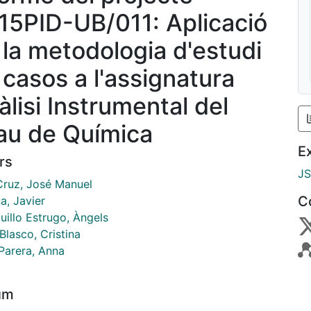
15PID-UB/011: Aplicació
 la metodologia d'estudi
 casos a l'assignatura
àlisi Instrumental del
au de Química
E
rs
J
Cruz, José Manuel
C
a, Javier
uillo Estrugo, Àngels
Blasco, Cristina
 Parera, Anna
um