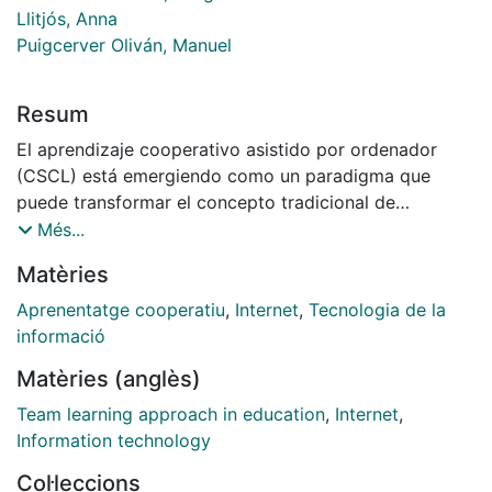
Llitjós, Anna
Puigcerver Oliván, Manuel
Resum
El aprendizaje cooperativo asistido por ordenador
(CSCL) está emergiendo como un paradigma que
puede transformar el concepto tradicional de
educación, ya que permite que los estudiantes,
Més...
guiados y orientados por el docente, puedan aprender
Matèries
unos de otros, sin que los miembros de los grupos de
aprendizaje deban coincidir en el tiempo y/o en el
Aprenentatge cooperatiu
,
Internet
,
Tecnologia de la
espacio. Es decir, en el CSCL confluyen el concepto
informació
clásico del aprendizaje cooperativo y las Tecnologías
Matèries (anglès)
de la Información y la Comunicación, y una aplicación
efectiva del CSCL puede combinar las ventajas
Team learning approach in education
,
Internet
,
pedagógicas que se derivan de la adecuada
Information technology
implantación del aprendizaje cooperativo y del uso de
Col·leccions
los recursos didácticos telemáticos. La evaluación de