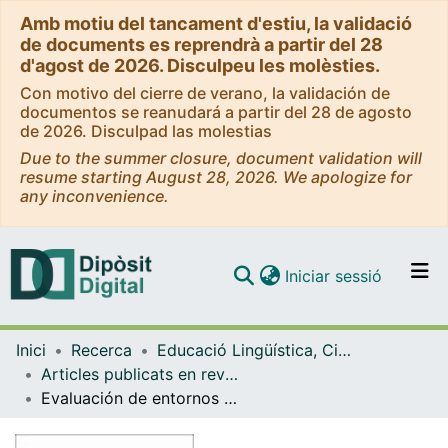
Amb motiu del tancament d'estiu, la validació
de documents es reprendrà a partir del 28
d'agost de 2026. Disculpeu les molèsties.
Con motivo del cierre de verano, la validación de
documentos se reanudará a partir del 28 de agosto
de 2026. Disculpad las molestias
Due to the summer closure, document validation will
resume starting August 28, 2026. We apologize for
any inconvenience.
(current)
Iniciar sessió
Comunitats i col·leccions
Inici
Recerca
Educació Lingüística, Científica i Matemàtica
Navega per tot el DD
Articles publicats en revistes (Educació Lingüística, Científica i Matemàtica)
Com publicar
Evaluación de entornos de aprendizaje cooperativo telemático: Synergeia.
Contacte