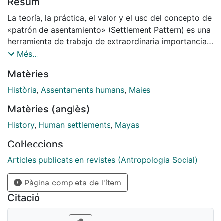
Resum
La teoría, la práctica, el valor y el uso del concepto de
«patrón de asentamiento» (Settlement Pattern) es una
herramienta de trabajo de extraordinaria importancia y
complejidad para la investigación antropológica
Més...
(Ashmore and Willey, 1981 :16), como más adelante
Matèries
podrá observarse, a pesar de que su utilización como
tal, sea relativamente reciente en la arqueología. Si
Història
,
Assentaments humans
,
Maies
tratamos de comprender su función y significado con
Matèries (anglès)
palabras sencillas, pero claras, podemos decir que
consiste en algo parecido a un molde, tal vez un crisol
History
,
Human settlements
,
Mayas
en el que nace, se forma, se desarrolla e inclusomuere
Col·leccions
todo o la mayor parte del ambiente cultural de una
determinada localidad, quizás de un pueblo entero
Articles publicats en revistes (Antropologia Social)
(Ashmore and Willey, 1981: 3, Smith, 1972: 128, Willey,
Pàgina completa de l'ítem
1953:1).
Citació