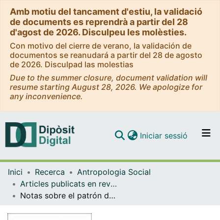
Amb motiu del tancament d'estiu, la validació
de documents es reprendrà a partir del 28
d'agost de 2026. Disculpeu les molèsties.
Con motivo del cierre de verano, la validación de
documentos se reanudará a partir del 28 de agosto
de 2026. Disculpad las molestias
Due to the summer closure, document validation will
resume starting August 28, 2026. We apologize for
any inconvenience.
(current)
Iniciar sessió
Comunitats i col·leccions
Inici
Recerca
Antropologia Social
Navega per tot el DD
Articles publicats en revistes (Antropologia Social)
Com publicar
Notas sobre el patrón de asentamiento en las Tierras Bajas mayas
Contacte