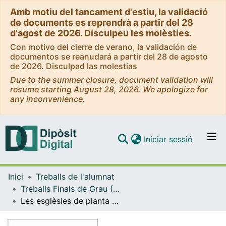
Amb motiu del tancament d'estiu, la validació
de documents es reprendrà a partir del 28
d'agost de 2026. Disculpeu les molèsties.
Con motivo del cierre de verano, la validación de
documentos se reanudará a partir del 28 de agosto
de 2026. Disculpad las molestias
Due to the summer closure, document validation will
resume starting August 28, 2026. We apologize for
any inconvenience.
(current)
Iniciar sessió
Comunitats i col·leccions
Inici
Treballs de l'alumnat
Navega per tot el DD
Treballs Finals de Grau (TFG) - Arqueologia
Com publicar
Les esglèsies de planta circular. Estudi arqueològic dels exemples a Catalunya entre els segles X-XII
Contacte