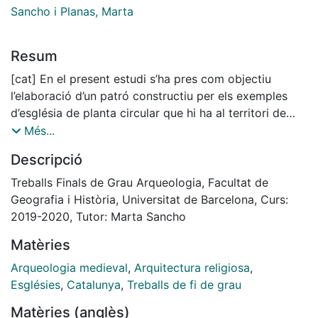
Sancho i Planas, Marta
Resum
[cat] En el present estudi s’ha pres com objectiu
l’elaboració d’un patró constructiu per els exemples
d’església de planta circular que hi ha al territori de
Catalunya. Aquestes esglésies es troben emmarcades
Més...
en l’Alta Edat Mitjana entre els segles X-XII. Com a
Descripció
conseqüència d’aquest objectiu també es desenvolupà
la hipòtesis que recolza la seva formació en inspiració
Treballs Finals de Grau Arqueologia, Facultat de
la Anastàsis del Sant Sepulcre de Jerusalem.
Geografia i Història, Universitat de Barcelona, Curs:
Pel desenvolupament del treball, en primer lloc s’ha
2019-2020, Tutor: Marta Sancho
dut a terme una recerca bibliogràfica per recollir tots
Matèries
els estudis realitzats per a cadascuna de les esglésies.
Posteriorment a través d’una informatització de les
Arqueologia medieval
,
Arquitectura religiosa
,
dades s’han elaborat diferents paràmetres per a les
Esglésies
,
Catalunya
,
Treballs de fi de grau
comparacions, que permet desmentir o afirmar la
Matèries (anglès)
presència d’un patró constructiu.