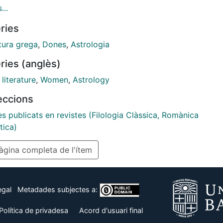
ttamente delineato un ethos femminile, una sorta di
...
tipo delle diverse personalità delle donne: laboriose,
ries
e, affascinanti, devote, talvolta rabbiose, mutevoli,
e. A partire da Semonide di Amorgo, per approdare a
tura grega
,
Dones
,
Astrologia
nte, Aristotele, Plutarco, e infine Tolemeo, gli
ries (anglès)
hi hanno utilizzato una supposta naturale tendenza
eriale muliebre per giustificare la marginalità della
literature
,
Women
,
Astrology
nella società antica.
leccions
es publicats en revistes (Filologia Clàssica, Romànica
tica)
gina completa de l'ítem
egal
Metadades subjectes a:
Política de privadesa
Acord d'usuari final