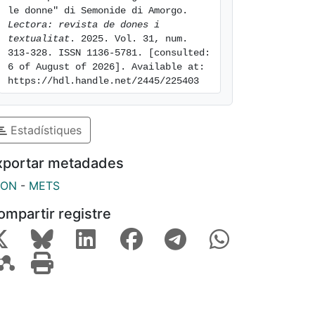
le donne" di Semonide di Amorgo. 
Lectora: revista de dones i 
textualitat
. 2025. Vol. 31, num. 
313-328. ISSN 1136-5781. [consulted: 
6 of August of 2026]. Available at: 
https://hdl.handle.net/2445/225403
Estadístiques
xportar metadades
SON
-
METS
ompartir registre