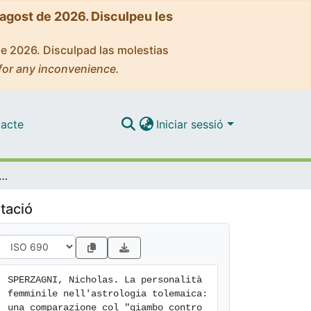
'agost de 2026. Disculpeu les
de 2026. Disculpad las molestias
for any inconvenience.
acte
Iniciar sessió
minile nell'astrologia tolemaica: una comparazione col "giambo contro le donne" di Semonide di Amorgo
tació
SPERZAGNI, Nicholas. La personalità 
femminile nell'astrologia tolemaica: 
una comparazione col "giambo contro 