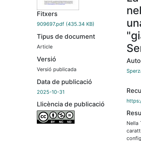
nel
Fitxers
un
909697.pdf
(435.34 KB)
"g
Tipus de document
Se
Article
Versió
Auto
Versió publicada
Sperz
Data de publicació
Recu
2025-10-31
https
Llicència de publicació
Res
Nella
caratt
config