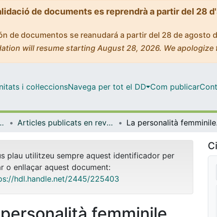
alidació de documents es reprendrà a partir del 28 d
ción de documentos se reanudará a partir del 28 de agosto 
ation will resume starting August 28, 2026. We apologize 
tats i col·leccions
Navega per tot el DD
Com publicar
Cont
ica, Romànica i Semítica
Articles publicats en revistes (Filologia Clàssica, Romànica i Semítica)
La personalità fem
Ci
us plau utilitzeu sempre aquest identificador per
ar o enllaçar aquest document:
ps://hdl.handle.net/2445/225403
 personalità femminile