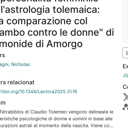
l'astrologia tolemaica:
a comparazione col
iambo contro le donne" di
monide di Amorgo
rs
agni, Nicholas
E
J
rs relacionat
C
://doi.org/10.1344/Lectora2025.31.16
um
 Tetrabiblos di Claudio Tolemeo vengono delineate le
eristiche psicologiche di donne e uomini in base alle
urazioni astrali al momento della nascita. Viene così