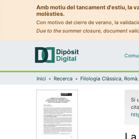
Amb motiu del tancament d'estiu, la v
molèsties.
Con motivo del cierre de verano, la valida
Due to the summer closure, document valid
Comuni
Inici
Recerca
Filologia Clàss
Si 
cit
htt
La