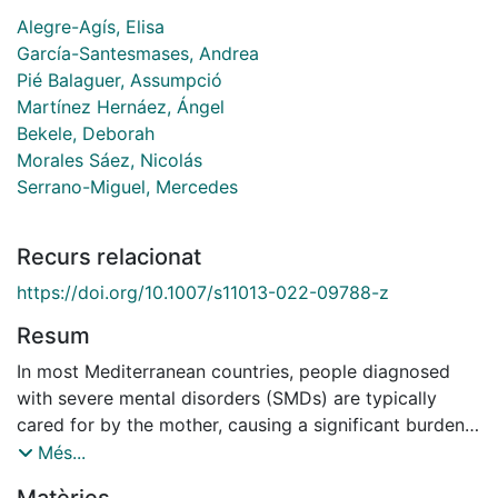
Alegre-Agís, Elisa
García-Santesmases, Andrea
Pié Balaguer, Assumpció
Martínez Hernáez, Ángel
Bekele, Deborah
Morales Sáez, Nicolás
Serrano-Miguel, Mercedes
Recurs relacionat
https://doi.org/10.1007/s11013-022-09788-z
Resum
In most Mediterranean countries, people diagnosed
with severe mental disorders (SMDs) are typically
cared for by the mother, causing a significant burden
on people in this family role. Based on a broader
Més...
mental health participatory action and qualitative