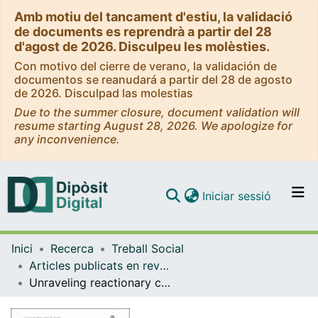
Amb motiu del tancament d'estiu, la validació
de documents es reprendrà a partir del 28
d'agost de 2026. Disculpeu les molèsties.
Con motivo del cierre de verano, la validación de
documentos se reanudará a partir del 28 de agosto
de 2026. Disculpad las molestias
Due to the summer closure, document validation will
resume starting August 28, 2026. We apologize for
any inconvenience.
(current)
Iniciar sessió
Comunitats i col·leccions
Inici
Recerca
Treball Social
Navega per tot el DD
Articles publicats en revistes (Treball Social)
Com publicar
Unraveling reactionary care: the experience of mother-caregivers of adults with severe mental disorders in Catalonia
Contacte