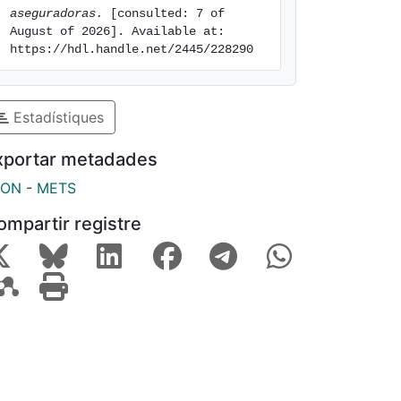
aseguradoras.
 [consulted: 7 of 
August of 2026]. Available at: 
https://hdl.handle.net/2445/228290
Estadístiques
xportar metadades
SON
-
METS
ompartir registre