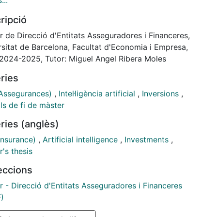
...
ata que, aunque se han dado pasos importantes, aún
ripció
ten retos que limitan una integración efectiva y
génea.
r de Direcció d'Entitats Asseguradores i Financeres,
este escenario, se plantea una propuesta
rsitat de Barcelona, Facultat d'Economia i Empresa,
lógica integral, con especial foco en el área de
 2024-2025, Tutor: Miguel Angel Ribera Moles
iones, pero que requiere la implicación de toda la
ries
d, con el fin de construir un modelo estructurado,
versal y realista de implementación ESG, apoyado en
(Assegurances)
,
Intel·ligència artificial
,
Inversions
,
ientas como la inteligencia artificial y metodologías
ls de fi de màster
n respuesta a las principales limitaciones
ries (anglès)
ficadas.
(Insurance)
,
Artificial intelligence
,
Investments
,
's thesis
leccions
r - Direcció d'Entitats Asseguradores i Financeres
)