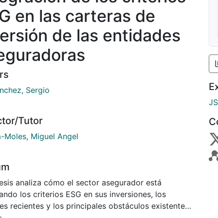
G en las carteras de
versión de las entidades
eguradoras
rs
E
ánchez, Sergio
J
ctor/Tutor
C
a-Moles, Miguel Angel
um
tesis analiza cómo el sector asegurador está
ando los criterios ESG en sus inversiones, los
s recientes y los principales obstáculos existentes.
és del análisis de informes y datos del sector, se