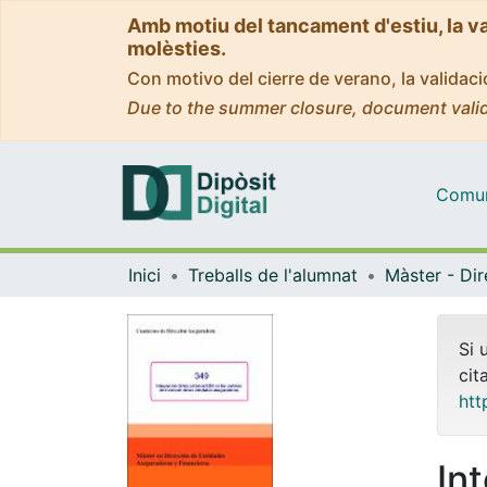
Amb motiu del tancament d'estiu, la v
molèsties.
Con motivo del cierre de verano, la valida
Due to the summer closure, document valid
Comuni
Inici
Treballs de l'alumnat
Si 
cit
htt
Int