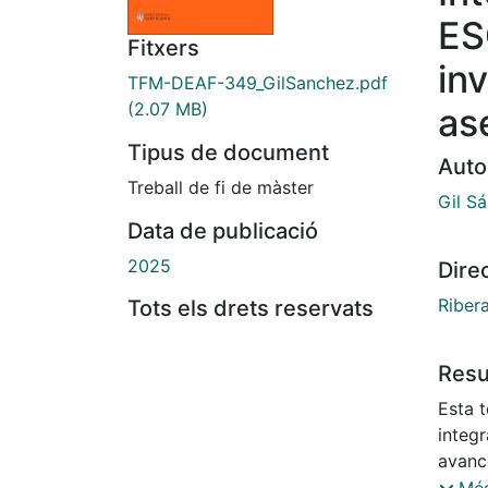
ES
Fitxers
in
TFM-DEAF-349_GilSanchez.pdf
(2.07 MB)
as
Tipus de document
Auto
Treball de fi de màster
Gil S
Data de publicació
2025
Dire
Riber
Tots els drets reservats
Res
Esta 
integr
avance
A trav