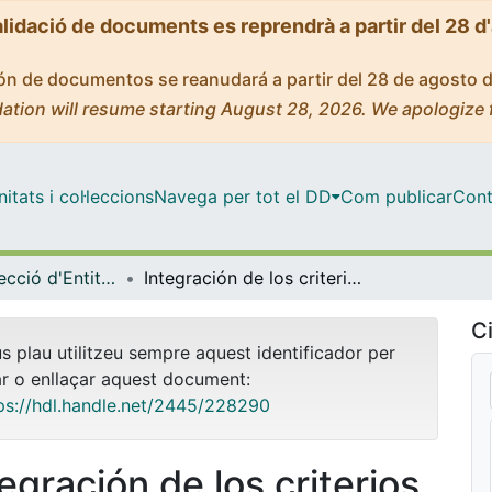
alidació de documents es reprendrà a partir del 28 d
ción de documentos se reanudará a partir del 28 de agosto 
ation will resume starting August 28, 2026. We apologize 
tats i col·leccions
Navega per tot el DD
Com publicar
Cont
Màster - Direcció d'Entitats Asseguradores i Financeres (DEAF)
Integración de los criterios ESG en las carteras de inversión de las entidades aseguradoras
Ci
us plau utilitzeu sempre aquest identificador per
ar o enllaçar aquest document:
ps://hdl.handle.net/2445/228290
egración de los criterios