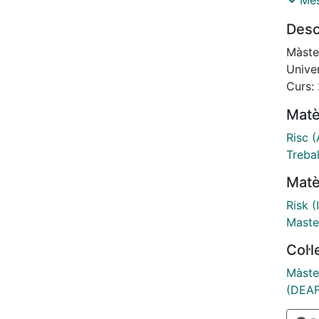
Més
const
Desc
persis
homo
Màste
Ante 
Unive
metodo
Curs:
invers
Matè
entida
trans
Risc 
herram
Trebal
que da
Matè
identi
Risk 
Master
Col·
Màste
(DEAF